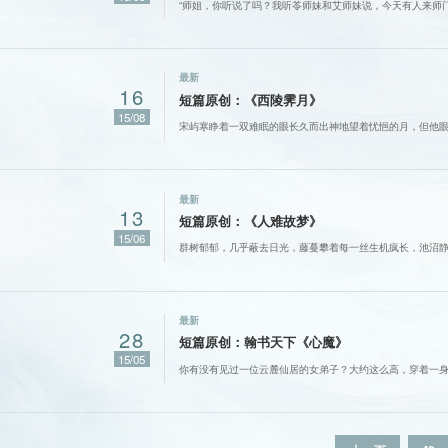
“师姐，你听说了吗？我听苓师妹和艾师妹说，今天有人来师
最新
16
短篇原创：《西陵霁月》
15/08
宋屿寒睁着一双难眠的眼长久而出神地望着忧悒的月，但他
最新
13
短篇原创：《人难故梦》
15/06
群树郁郁，几乎蔽去日光，藤蔓攀着每一丝生机疯长，池沼
最新
28
短篇原创：翰书天下《心魔》
15/05
你有没有见过一位云麓仙居的女弟子？大约这么高，穿着一