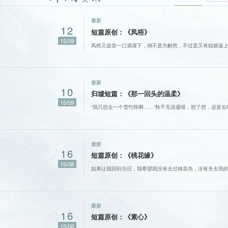
最新
12
短篇原创：《凤梧》
15/09
凤梧又提壶一口酒灌下，倒不是为解愁，不过是又有姑娘逼
最新
10
归墟短篇：《那一回头的温柔》
15/09
“我只想去一个雪竹阵啊……”秋千无语凝噎，想了想，还是
最新
16
短篇原创：《桃花缘》
15/08
如果让我回到当日，我希望我没有去过桃花岛，没有失去我
最新
16
短篇原创：《素心》
15/08