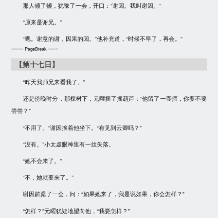
那人顿了顿，犹豫了一会，开口：“谢因。我叫谢因。”
“原来是谢兄。”
“嗯。谢意的谢，因果的因。”他补充道，“时候不早了，再会。”
===== PageBreak ====
【第十七日】
“昨天我师兄来看我了。”
还是傍晚时分，那棵树下，元曜摇了摇葫芦：“他留了一壶酒，你要不要
尝尝？”
“不用了。”谢因挨着他坐下。“有见到云卿吗？”
“没有。”小太虚眼神里有一丝失落。
“她不会来了。”
“不，她就要来了。”
谢因踌躇了一会，问：“如果她来了，我是说如果，你会怎样？”
“怎样？”元曜犹疑地望向他，“我要怎样？”