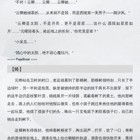
“不对！云卿……云卿……云卿她……”
“云卿她倾慕的……从来就不是我，而是西陵第一美男子——顾汐风。”
“云卿是太阳，不是月亮，更不是星星……说什么‘愿我如星君如
月’……”元曜捂着头，捡起地上的长剑，“你究竟是谁？”
“小呆瓜……”
“我心中的太阳，绝不容心魔玷污。”
===== PageBreak ====
【终】
元晔站在卫村的村口，老远就看到了那棵树。那棵树很特别，只长了半
边绿叶，另一半则是焦黑。纵使被烧掉的那半边的枝干再长不出新芽，留下
的这半边仍是枝繁叶茂，稳稳展开一片绿荫，遮蔽着树下的黄土。他向那树
走去，路上的人们纷纷对他报以微笑，也有小孩子跑过来抱住他的腿缠着他
一起玩耍。他摸了摸孩子们的头，唤出一只玄龟留下来陪着孩子们，自己则
独自走到树下。
这棵树长得很好。他倚着树根坐下，掏出葫芦，拧开，饮了一口，将剩
余的酒倾倒在地上。酒液在地上绘出蜿蜒的轨迹，酒香也很快散开来，熏得