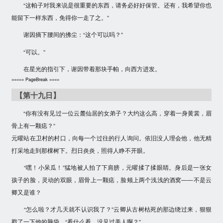
“这帕子对我来说是很重要的东西，请务必好好保管。还有，我希望你也
能留下一样东西，免得你一走了之。”
谢因摘下腰间的拂尘：“这个可以吗？”
“可以。”
在星光的指引下，谢因带着那块手帕，向西方进发。
===== PageBreak ====
【第十九日】
“你有没有见过一位云麓仙居的女弟子？大约这么高，穿着一身黄裳，眉
骨上有一颗痣？”
元曜站在卫村的村口，向每一个过往的行人询问。依旧没人理会他，他无精
打采地走到那棵树下。烈日炎炎，照得人睁不开眼。
“嘿！小呆瓜！”猛地被人拍了下肩膀，元曜揉了揉眼睛。身后是一张女
孩子的脸，灵动的双眼，眉骨上一颗痣，脸颊上两个浅浅的酒窝——不是云
卿又是谁？
“怎么啦？才几天就不认识我了？”云卿从古树枯死的那边绕过来，狠狠
戳了一下他的脑袋，“看什么看，没见过美人啊？”