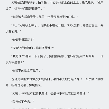
元曜捡起那块帕子，拍了拍，小心吹掉那上面的尘土，边吹边说：“她来
过了，也许你们刚好错开了。”
“你应该去后山看看，那里，全是云麓弟子的亡魂。”
“哦。”元曜收起帕子，仿佛毫不在意一般。“那又怎样，那些亡魂里，并
没有云卿。”
“你似乎很清楚？”
“云卿让我问问你，你到底是谁？”
“我是谁？”谢因一下子笑了，笑的很凄凉，“你问我是谁？哈哈哈……你
以为我是谁？”
“你留下的拂尘不见了。”
也许是笑的太过激烈扯到伤口，谢因难受地弓起了身子，抬手擦了擦嘴
角。听到这句话，猛然抬头。
“元曜，你可以不记得我是谁，但是你不可以忘记云卿是谁！”
“我当然不会忘。”