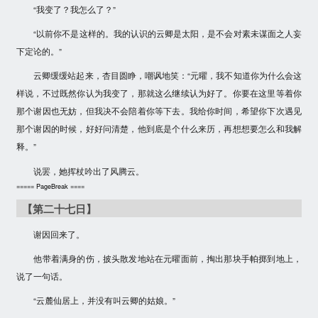
“我变了？我怎么了？”
“以前你不是这样的。我的认识的云卿是太阳，是不会对素未谋面之人妄
下定论的。”
云卿缓缓站起来，杏目圆睁，嘲讽地笑：“元曜，我不知道你为什么会这
样说，不过既然你认为我变了，那就这么继续认为好了。你要在这里等着你
那个谢因也无妨，但我决不会陪着你等下去。我给你时间，希望你下次遇见
那个谢因的时候，好好问清楚，他到底是个什么来历，再想想要怎么和我解
释。”
说罢，她挥杖吟出了风腾云。
===== PageBreak ====
【第二十七日】
谢因回来了。
他带着满身的伤，披头散发地站在元曜面前，掏出那块手帕掷到地上，
说了一句话。
“云麓仙居上，并没有叫云卿的姑娘。”