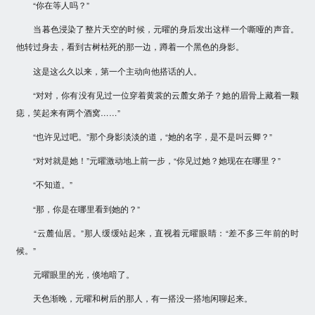
“你在等人吗？”
当暮色浸染了整片天空的时候，元曜的身后发出这样一个嘶哑的声音。
他转过身去，看到古树枯死的那一边，蹲着一个黑色的身影。
这是这么久以来，第一个主动向他搭话的人。
“对对，你有没有见过一位穿着黄裳的云麓女弟子？她的眉骨上藏着一颗
痣，笑起来有两个酒窝……”
“也许见过吧。”那个身影淡淡的道，“她的名字，是不是叫云卿？”
“对对就是她！”元曜激动地上前一步，“你见过她？她现在在哪里？”
“不知道。”
“那，你是在哪里看到她的？”
“云麓仙居。”那人缓缓站起来，直视着元曜眼睛：“差不多三年前的时
候。”
元曜眼里的光，倏地暗了。
天色渐晚，元曜和树后的那人，有一搭没一搭地闲聊起来。