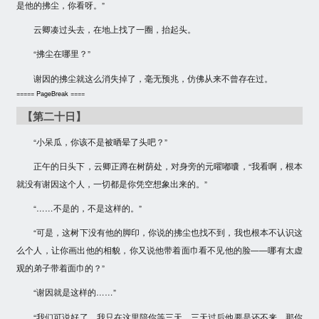
是他的拂尘，你看呀。”
云卿凑过头去，在地上找了一圈，抬起头。
“拂尘在哪里？”
谢因的拂尘就这么消失掉了，毫无预兆，仿佛从来不曾存在过。
===== PageBreak ====
【第二十日】
“小呆瓜，你该不是被晒晕了头吧？”
正午的日头下，云卿正蹲在树荫处，对身旁的元曜嘟囔，“我看啊，根本
就没有谢因这个人，一切都是你凭空想象出来的。”
“……不是的，不是这样的。”
“可是，这树下没有他的脚印，你说的拂尘也找不到，我也根本不认识这
么个人，让你画出他的相貌，你又说他带着面巾看不见他的脸——哪有太虚
观的弟子带着面巾的？”
“谢因就是这样的……”
“我们可说好了，我只在这里陪你等三天，三天过后他要是还不来，那你