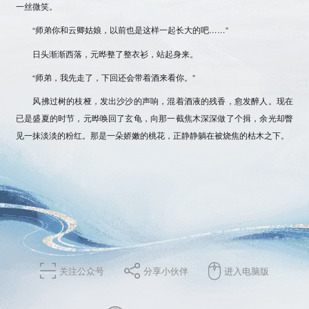
一丝微笑。
“师弟你和云卿姑娘，以前也是这样一起长大的吧……”
日头渐渐西落，元晔整了整衣衫，站起身来。
“师弟，我先走了，下回还会带着酒来看你。”
风拂过树的枝桠，发出沙沙的声响，混着酒液的残香，愈发醉人。现在
已是盛夏的时节，元晔唤回了玄龟，向那一截焦木深深做了个揖，余光却瞥
见一抹淡淡的粉红。那是一朵娇嫩的桃花，正静静躺在被烧焦的枯木之下。
关注公众号
分享小伙伴
进入电脑版