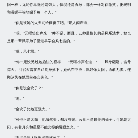
阳一样，无论你卑微还是强大，怯弱还是勇敢，都会一样对你微笑，把光明
和温暖平等地赐予每一个人。”
“你是被她的火天罚给砸傻了吧。”那人闷声道。
“噗。”元曜笑出声来，“并不是。而且，云卿最擅长的是风系法术，她也
是那一辈风宗弟子里最早学会风七雷的。”
“哦，风七雷。”
“你一定没见过她施法的模样——”元曜小声念道，“——风兮翩廻，雷兮
惊天。引召天雷在自己周身落下，她站在中央，就好像太阳，勇敢无惧，连
顾汐风在她面前都会失色。”
“你是说金坎子？”
“嗯。”
“金坎子比她更强大。”
“可他不是太阳，他虽然美，却没有光。云卿不是最美的仙子，可她是太
阳，有着月亮和星星不能比拟的耀眼之光。”
“不过是情人眼里出西施罢了。”