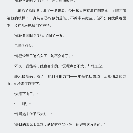
“你还不走吗？”那人问，声音依旧嘶哑。
元曜抬了抬眼皮，看了一眼来者。今日这人没有潜在阴影里，元曜才看
清他的模样：一身与自己相似的道袍，不惹半点微尘，但不知何故蒙着面
巾，又有几分魍魉门的神秘。
“你还要等吗？”那人又问了一遍。
元曜点点头。
“你已经等了这么久了，她不会来了。”
“不久。我能等，她也会来的。”元曜声音不大，却很坚定。
那人摇摇头，看了一眼日落的方向——那是岐山西麓，云麓仙居的方
向。他挨着元曜坐下。
“太阳下山了。”
“……嗯。”
“你看起来似乎不太好。”
“暑日的阳光太毒辣，的确有些熬不住，还好有这片树荫。”