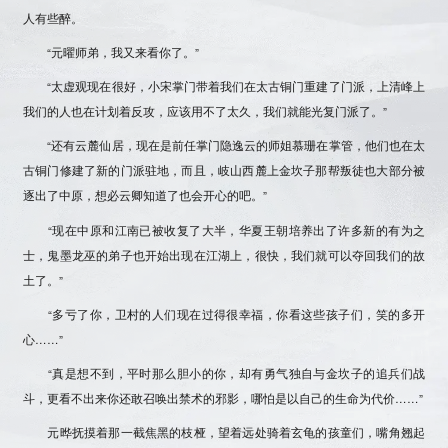
人有些醉。
“元曜师弟，我又来看你了。”
“太虚观现在很好，小宋掌门带着我们在太古铜门重建了门派，上清峰上
我们的人也在计划着反攻，应该用不了太久，我们就能光复门派了。”
“还有云麓仙居，现在是前任掌门隐逸云的师姐慕珊在掌管，他们也在太
古铜门修建了新的门派驻地，而且，岐山西麓上金坎子那帮叛徒也大部分被
逐出了中原，想必云卿知道了也会开心的吧。”
“现在中原和江南已被收复了大半，华夏王朝培养出了许多新的有为之
士，鬼墨龙巫的弟子也开始出现在江湖上，很快，我们就可以夺回我们的故
土了。”
“多亏了你，卫村的人们现在过得很幸福，你看这些孩子们，笑的多开
心……”
“真是想不到，平时那么胆小的你，却有勇气独自与金坎子的追兵们战
斗，更看不出来你还敢召唤出禁术的邪影，哪怕是以自己的生命为代价……”
元晔抚摸着那一截焦黑的枝桠，望着远处骑着玄龟的孩童们，嘴角翘起