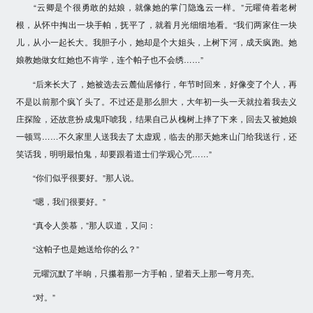
“云卿是个很勇敢的姑娘，就像她的掌门隐逸云一样。”元曜倚着老树
根，从怀中掏出一块手帕，抚平了，就着月光细细地看。“我们两家住一块
儿，从小一起长大。我胆子小，她却是个大姐头，上树下河，成天疯跑。她
娘教她做女红她也不肯学，连个帕子也不会绣……”
“后来长大了，她被选去云麓仙居修行，年节时回来，好像变了个人，再
不是以前那个疯丫头了。不过还是那么胆大，大年初一头一天就拉着我去义
庄探险，还故意扮成鬼吓唬我，结果自己从槐树上摔了下来，回去又被她娘
一顿骂……不久家里人送我去了太虚观，临去的那天她来山门给我送行，还
笑话我，明明最怕鬼，却要跟着道士们学观心咒……”
“你们似乎很要好。”那人说。
“嗯，我们很要好。”
“真令人羡慕，”那人叹道，又问：
“这帕子也是她送给你的么？”
元曜沉默了半晌，只攥着那一方手帕，望着天上那一弯月亮。
“对。”