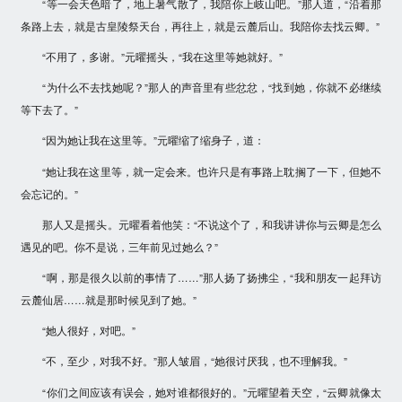
“等一会天色暗了，地上暑气散了，我陪你上岐山吧。”那人道，“沿着那
条路上去，就是古皇陵祭天台，再往上，就是云麓后山。我陪你去找云卿。”
“不用了，多谢。”元曜摇头，“我在这里等她就好。”
“为什么不去找她呢？”那人的声音里有些忿忿，“找到她，你就不必继续
等下去了。”
“因为她让我在这里等。”元曜缩了缩身子，道：
“她让我在这里等，就一定会来。也许只是有事路上耽搁了一下，但她不
会忘记的。”
那人又是摇头。元曜看着他笑：“不说这个了，和我讲讲你与云卿是怎么
遇见的吧。你不是说，三年前见过她么？”
“啊，那是很久以前的事情了……”那人扬了扬拂尘，“我和朋友一起拜访
云麓仙居……就是那时候见到了她。”
“她人很好，对吧。”
“不，至少，对我不好。”那人皱眉，“她很讨厌我，也不理解我。”
“你们之间应该有误会，她对谁都很好的。”元曜望着天空，“云卿就像太