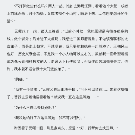
“不打算做些什么吗？两人一起。比如去游历江湖，看看这个大荒，或者
上前线杀敌，讨个功勋，又或者找个小山村，隐居下来……你想要怎样的生
活？”
元曜想了一想，很认真答道：“以前小时候，我的愿望是有很多很多的
钱，做个员外；后来进了太虚观，我想进二国师府当差，不做镇鬼驱邪的太
虚弟子，而是走上朝堂。不过现在，我只要能和她在一起就够了。王朝风云
也好，历史兴衰也罢，不是我一个小人物可以左右的。虽然我一直希望着能
成为像云卿那样独立的人，走遍天下行侠仗义，但我连西陵城都没去过。也
许，我本就不适合做十大门派的弟子。”
“的确。”
“我有一个请求，”元曜又掏出那块手帕，“可不可以请你……带着这块帕
子，替我去云麓仙居看看她？就说我一直在这里等她……”
“为什么不自己去找她呢？”
“我和她约好了在这里等她，我不可以违约。”
谢因看了元曜一眼，终是点点头，应道：“好，我帮你去找云卿。”