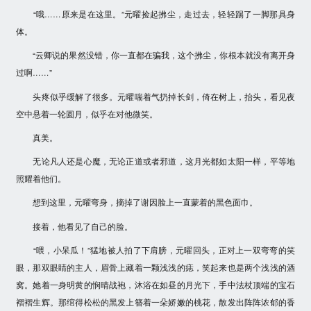
“哦……原来是在这里。”元曜捡起拂尘，走过去，轻轻踢了一脚那具身
体。
“云卿说的果然没错，你一直都在骗我，这个拂尘，你根本就没有离开身
过啊……”
头疼似乎缓解了很多。元曜喘着气扔掉长剑，倚在树上，抬头，看见夜
空中悬着一轮圆月，似乎在对他微笑。
真美。
无论凡人还是心魔，无论正道或者邪道，这月光都如太阳一样，平等地
照耀着他们。
想到这里，元曜弯身，摘掉了谢因脸上一直蒙着的黑色面巾。
接着，他看见了自己的脸。
“喂，小呆瓜！”猛地被人拍了下肩膀，元曜回头，正对上一双弯弯的笑
眼，那双眼睛的主人，眉骨上藏着一颗浅浅的痣，笑起来也是两个浅浅的酒
窝。她着一身明黄的悯晴战袍，沐浴在如昼的月光下，手中法杖顶端的宝石
褶褶生辉。那绾得松松的黑发上簪着一朵娇嫩的桃花，散发出阵阵浓郁的香