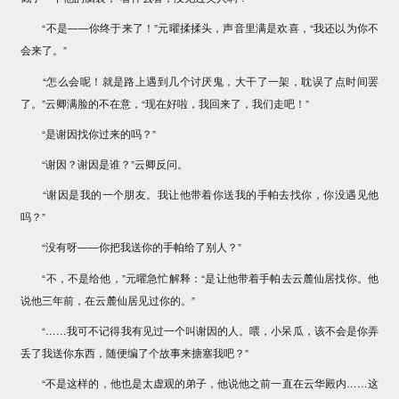
“不是——你终于来了！”元曜揉揉头，声音里满是欢喜，“我还以为你不
会来了。”
“怎么会呢！就是路上遇到几个讨厌鬼，大干了一架，耽误了点时间罢
了。”云卿满脸的不在意，“现在好啦，我回来了，我们走吧！”
“是谢因找你过来的吗？”
“谢因？谢因是谁？”云卿反问。
“谢因是我的一个朋友。我让他带着你送我的手帕去找你，你没遇见他
吗？”
“没有呀——你把我送你的手帕给了别人？”
“不，不是给他，”元曜急忙解释：“是让他带着手帕去云麓仙居找你。他
说他三年前，在云麓仙居见过你的。”
“……我可不记得我有见过一个叫谢因的人。喂，小呆瓜，该不会是你弄
丢了我送你东西，随便编了个故事来搪塞我吧？”
“不是这样的，他也是太虚观的弟子，他说他之前一直在云华殿内……这