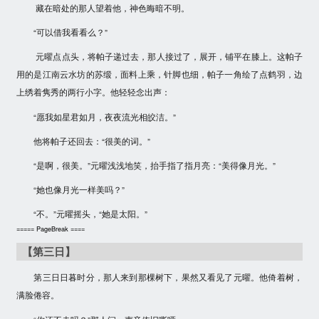
藏在暗处的那人望着他，神色晦暗不明。
“可以借我看看么？”
元曜点点头，将帕子递过去，那人接过了，展开，铺平在膝上。这帕子
用的是江南云水坊的苏缎，面料上乘，针脚也细，帕子一角绘了点鹤羽，边
上绣着隽秀的两行小字。他轻轻念出声：
“愿我如星君如月，夜夜流光相皎洁。”
他将帕子还回去：“很美的词。”
“是啊，很美。”元曜浅浅地笑，抬手指了指月亮：“美得像月光。”
“她也像月光一样美吗？”
“不。”元曜摇头，“她是太阳。”
===== PageBreak ====
【第三日】
第三日日暮时分，那人来到那棵树下，果然又看见了元曜。他倚着树，
满脸倦容。