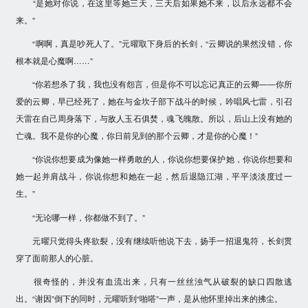
“是她对你说，在这里等她三天，三天后如果她不来，以后永远都不会
来。”
“啊啊，真是吵死人了。”元曜取下身后的长剑，“云卿说的果然没错，你
根本就是心魔啊……”
“你若想杀了我，我也没有怨言，但是你不可以忘记真正的云卿——你所
爱的云卿，早已经死了，她在与金坎子部下战斗的时候，吟唱风七雷，引召
天雷在自己周身落下，与敌人玉石俱焚，魂飞魄散。所以，后山上没有她的
亡魂。我不是你的心魔，你日前见到的那个云卿，才是你的心魔！”
“你说你想要成为像她一样勇敢的人，你说你想要保护她，你说你想要和
她一起并肩战斗，你说你想和她在一起，然后退隐江湖，平平淡淡度过一
生。”
“无论哪一样，你都做不到了。”
元曜只觉得头疼欲裂，没有继续听他说下去，扬手一招退鬼符，长剑贯
穿了面前那人的心脏。
很奇怪的，并没有血流出来，只有一丝丝浊气从破裂的缺口四散逃
出。“谢因”倒下的同时，元曜听到“啪嗒”一声，是从他怀里掉出来的拂尘。