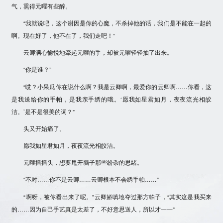
气，熏得元曜有些醉。
“我就说吧，这个谢因是你的心魔，不杀掉他的话，我们是不能在一起的
啊。现在好了，他不在了，我们走吧！”
云卿满心愉悦地牵起元曜的手，却被元曜轻轻抽了出来。
“你是谁？”
“哎？小呆瓜你在说什么啊？我是云卿啊，最爱你的云卿啊……你看，这
是我送给你的手帕，是我亲手绣的哦。‘愿我如星君如月，夜夜流光相皎
洁。’是不是很美的词？”
头又开始痛了。
愿我如星君如月，夜夜流光相皎洁。
元曜摇摇头，想要甩开脑子那些纷杂的思绪。
“不对……你不是云卿……云卿根本不会绣手帕……”
“啊呀，被你看出来了呢。”云卿娇嗔地夺过那方帕子，“其实这是我买来
的……因为自己手艺真是太差了，不好意思送人，所以才——”