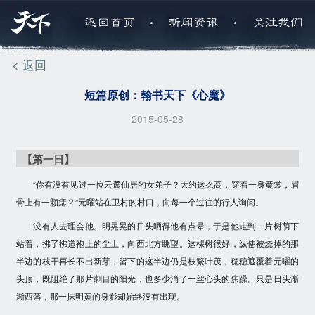
.
.
返回首页
新闻资讯
关注我们
< 返回
短篇原创：翰书天下《心魔》
2015-05-28
【第一日】
“你有没有见过一位云麓仙居的女弟子？大约这么高，穿着一身黄裳，眉
骨上有一颗痣？”元曜站在卫村的村口，向每一个过往的行人询问。
没有人去理会他。明晃晃的日头晒得他有点晕，于是他走到一片树荫下
站着，拂了拂道袍上的尘土，向西北方眺望。这棵树很好，纵使被烧掉的那
半边的枝干再长不出新芽，留下的这半边仍是枝繁叶茂，稳稳遮覆着元曜的
头顶，既阻绝了那片刺目的阳光，也多少消了一丝心头的焦躁。只是日头渐
渐西落，那一抹明黄的身影却始终没有出现。