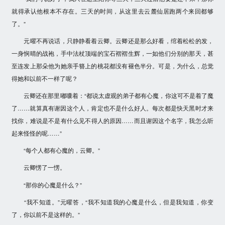
就得承认他根本不存在。三天的时间，从这里去云麓仙居跑两个来回都够
了。”
元曜不再说话，只静静看着云卿。云卿还是那么好看，绾着松松的发，
一身悯晴的战袍，手中法杖顶端的宝石褶褶生辉，一如他们分别的那天，甚
至连发上那朵他为她亲手簪上的桃花都没有褪色半分。可是，为什么，总觉
得她和以前不一样了呢？
云卿还在那里嘟囔着：“都说太虚观的弟子都有心魔，你这可不是着了魔
了……就算真有谢因这个人，肯定也不是什么好人。每次都是快天黑时才来
找你，难说是不是有什么见不得人的原因……而且谢因这个名字，我怎么听
起来怪怪的呢……”
“每个人都有心魔的，云卿。”
云卿愣了一愣。
“那你的心魔是什么？”
“我不知道。”元曜答，“我不知道我的心魔是什么，但是我知道，你变
了，你以前不是这样的。”