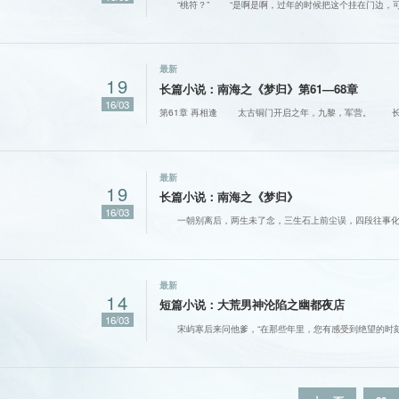
“桃符？” “是啊是啊，过年的时候把这个挂在门边，
最新
19
长篇小说：南海之《梦归》第61—68章
16/03
第61章 再相逢 太古铜门开启之年，九黎，军营。 
最新
19
长篇小说：南海之《梦归》
16/03
一朝别离后，两生未了念，三生石上前尘误，四段往事化
最新
14
短篇小说：大荒男神沦陷之幽都夜店
16/03
宋屿寒后来问他爹，“在那些年里，您有感受到绝望的时