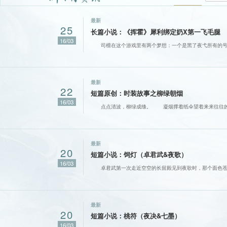
最新
25
长篇小说：《挥霍》犀利绑定奶X第一飞毛腿
16/03
司檀在这个游戏里有两个梦想：一个是黑了夜弋所有的号
最新
22
短篇原创：时装故事之柳绿朝烟
16/03
点点清波，柳绿成绦。 凝烟撑着纸伞望着来来往往的船
最新
20
短篇小说：饲灯（卓君武&夜歌）
16/03
卓君武第一次走近空空的长留殿见到夜歌时，那个面色苍
最新
20
短篇小说：桃符（夜决&七墨）
16/03