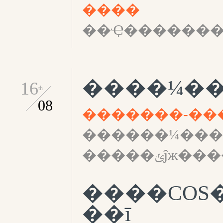
����
��Ҿ�������
16
th
08
������¼��������
����COS
��ī