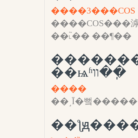
����3���COS
����COS���滹ԭ
��˪֮�� ��¶��
������
��ѩʱװ��ֽ
����
��˼Ī�뻨����
��ƪԭ���