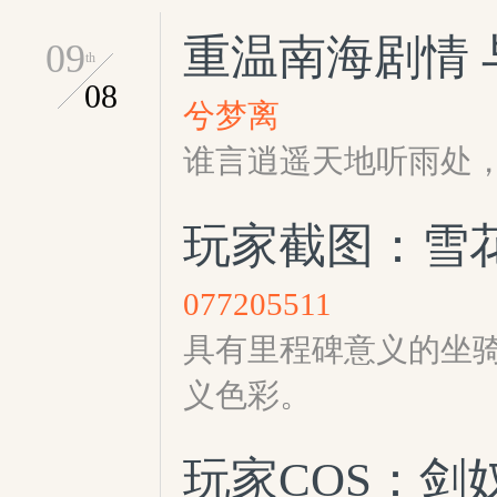
重温南海剧情
09
th
08
兮梦离
谁言逍遥天地听雨处
玩家截图：雪
077205511
具有里程碑意义的坐
义色彩。
玩家COS：剑