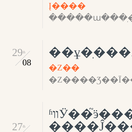
Į����
�����ա���ֽ
��ұ�ֽ��
29
th
08
�Z��
ʱװӰ��֮ӭ���������㣬
����Ĵ��
27
th