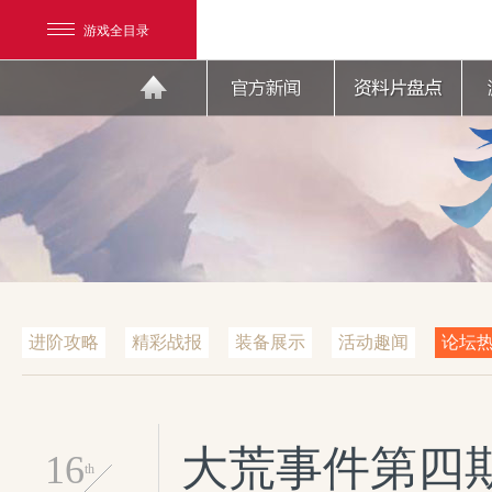
游戏全目录
网易游戏
游戏爱好者
进阶攻略
精彩战报
装备展示
活动趣闻
论坛
我的足迹：
天下3
大荒事件第四
16
th