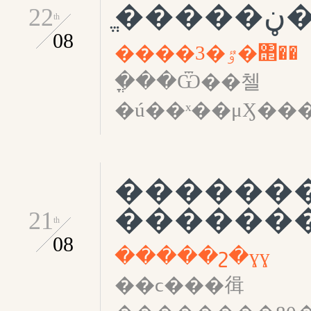
ֱ�
22
th
08
����3�ٷ�΢��
�ֳ��Ѿ��첼
�ú��ˣ��μӼ�
������
������
21
th
08
�����շ�ɣɣ
��ϲ���㣬