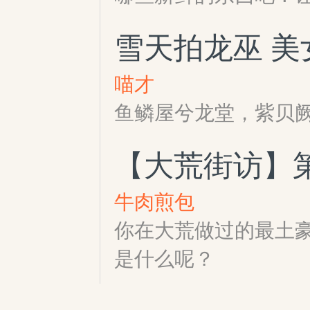
雪天拍龙巫 
喵才
鱼鳞屋兮龙堂，紫贝阙
【大荒街访】
牛肉煎包
你在大荒做过的最土
是什么呢？