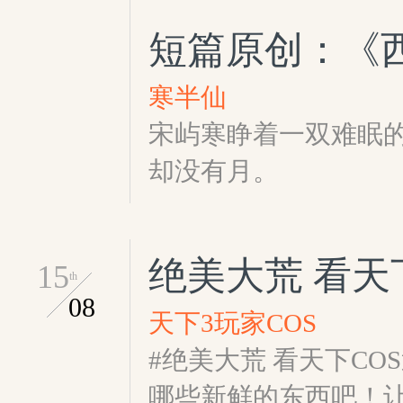
短篇原创：《
寒半仙
宋屿寒睁着一双难眠
却没有月。
绝美大荒 看天
15
th
08
天下3玩家COS
#绝美大荒 看天下C
哪些新鲜的东西吧！