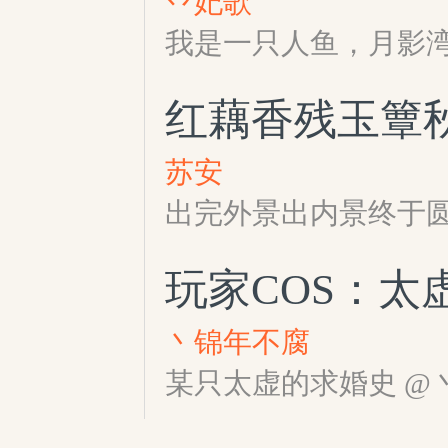
丷妃歌
我是一只人鱼，月影
红藕香残玉簟
苏安
出完外景出内景终于圆
玩家COS：太
丶锦年不腐
某只太虚的求婚史 @