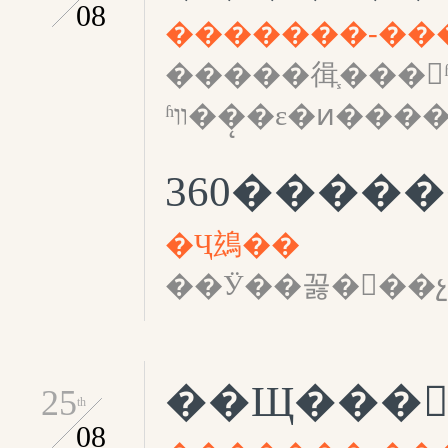
08
�����㣬֧���ʱװ������Ĵ��
ʱװ��̨�ε�ͷ��
360�����
�Ҷ䲻��
��Ӱ��꼻���չʾ
��Щ���
25
th
08