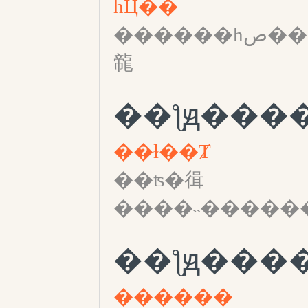
һЦ��֮
������һص����գ���ϣ����û��ȥ���һ�����û��ʧȥ�ҵ�ʦ�ܺ�ͬ�ţ�û����ʶ���
㡣
��ƪԭ���
��ɫ��Ⱦ
��ʦ�㣬
����˵������
��ƪԭ���
������