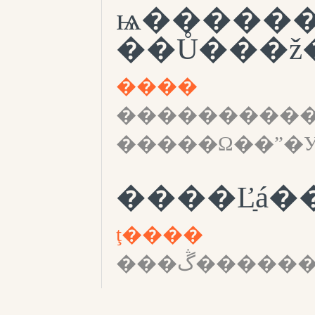
ѩ�����
����
����������
ţ����