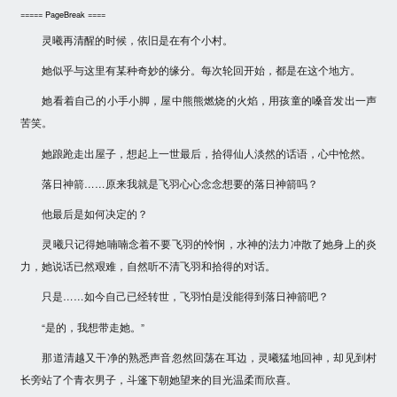
===== PageBreak ====
灵曦再清醒的时候，依旧是在有个小村。
她似乎与这里有某种奇妙的缘分。每次轮回开始，都是在这个地方。
她看着自己的小手小脚，屋中熊熊燃烧的火焰，用孩童的嗓音发出一声
苦笑。
她踉跄走出屋子，想起上一世最后，拾得仙人淡然的话语，心中怆然。
落日神箭……原来我就是飞羽心心念念想要的落日神箭吗？
他最后是如何决定的？
灵曦只记得她喃喃念着不要飞羽的怜悯，水神的法力冲散了她身上的炎
力，她说话已然艰难，自然听不清飞羽和拾得的对话。
只是……如今自己已经转世，飞羽怕是没能得到落日神箭吧？
“是的，我想带走她。”
那道清越又干净的熟悉声音忽然回荡在耳边，灵曦猛地回神，却见到村
长旁站了个青衣男子，斗篷下朝她望来的目光温柔而欣喜。