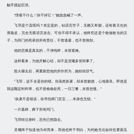
触手搅起巨浪。
“愣着干什么！快干掉它！”她急急喊了一声。
飞羽是个流氓吗？肯定是的，钻语言空子，无赖又卑鄙，还有着天生的
厚脸皮，完全无视语言攻击。可你不得不承认，他终究还是个敢做敢当的汉
子，为同门的死承担所有责任，不曾逃避，也不曾推卸。
他的悲痛是真实的，干净纯粹，未曾遮掩。
这样看来，为他开解心结，却不是灵曦多管闲事了。
怒火褪去后，再重新想他的所作所为，她轻轻叹气。
“飞羽，这不全是你的错。你虽然执著，却未曾败德，心地善良。即使是
我这颗定时炸弹，也不曾偷偷处死，一日三餐，未曾怠慢。”
“执著不是错误，你寻找师门至宝……本身也无错。”
一片墓碑，葬下所有同门。
飞羽转过身时，悲伤已然隐去。
灵曦终于知道他为何而来，而他也终于明白，为何她无论如何也要面见