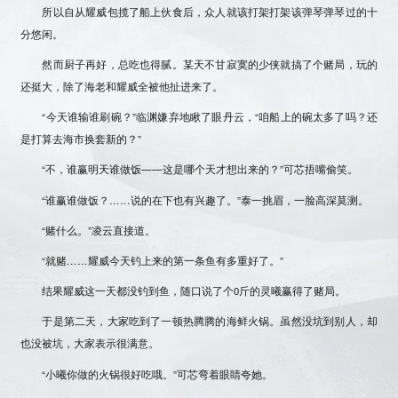
所以自从耀威包揽了船上伙食后，众人就该打架打架该弹琴弹琴过的十
分悠闲。
然而厨子再好，总吃也得腻。某天不甘寂寞的少侠就搞了个赌局，玩的
还挺大，除了海老和耀威全被他扯进来了。
“今天谁输谁刷碗？”临渊嫌弃地瞅了眼丹云，“咱船上的碗太多了吗？还
是打算去海市换套新的？”
“不，谁赢明天谁做饭——这是哪个天才想出来的？”可芯捂嘴偷笑。
“谁赢谁做饭？……说的在下也有兴趣了。”泰一挑眉，一脸高深莫测。
“赌什么。”凌云直接道。
“就赌……耀威今天钓上来的第一条鱼有多重好了。”
结果耀威这一天都没钓到鱼，随口说了个0斤的灵曦赢得了赌局。
于是第二天，大家吃到了一顿热腾腾的海鲜火锅。虽然没坑到别人，却
也没被坑，大家表示很满意。
“小曦你做的火锅很好吃哦。”可芯弯着眼睛夸她。