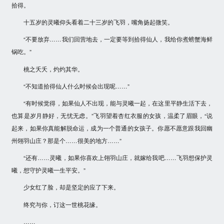
拾得。
十五岁的灵曦仰头看着二十三岁的飞羽，嘴角扬起微笑。
“不要放弃……我们回营地去，一定要等到拾得仙人，我给你煮螃蟹海鲜
锅吃。”
桃之夭夭，灼灼其华。
“不知道拾得仙人什么时候会出现呢……”
“有时候觉得，如果仙人不出现，能与灵曦一起，在这里平静生活下去，
也算是岁月静好，无忧无虑。”飞羽望着杏红衣服的女孩，温柔了眉眼，“说
起来，如果你真能解脱命运，成为一个普通的女孩子。你愿不愿意跟我回幽
州翎羽山庄？那是个……很美的地方……”
“还有……灵曦，如果你喜欢上翎羽山庄，就嫁给我吧……飞羽想保护灵
曦，想守护灵曦一生平安。”
少女红了脸，却是坚定的应了下来。
终究与你，订这一世桃花缘。
……