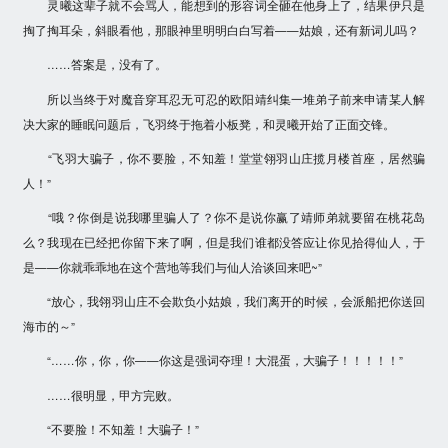
灵曦这辈子就不会骂人，能想到的形容词全砸在他身上了，结果伊只是
掏了掏耳朵，斜眼看他，那眼神里明明白白写着——姑娘，还有新词儿吗？
……答案是，没有了。
所以当终于对魔音穿耳忍无可忍的欧阳靖纠集一堆弟子前来申请某人解
决大家的睡眠问题后，飞羽终于拖着小板凳，和灵曦开始了正面交锋。
“飞羽大骗子，你不要脸，不知羞！堂堂翎羽山庄揽月楼首座，居然骗
人！”
“哦？你倒是说我哪里骗人了？你不是说你赢了靖师弟就要留在桃花岛
么？我现在已经把你留下来了啊，但是我们谁都没答应让你见拾得仙人，于
是——你就乖乖地在这个营地等我们与仙人洽谈回来吧~”
“放心，我翎羽山庄不会欺负小姑娘，我们离开的时候，会派船把你送回
海市的～”
“……你，你，你——你这是强词夺理！大混蛋，大骗子！！！！！”
……很明显，甲方完败。
“不要脸！不知羞！大骗子！”