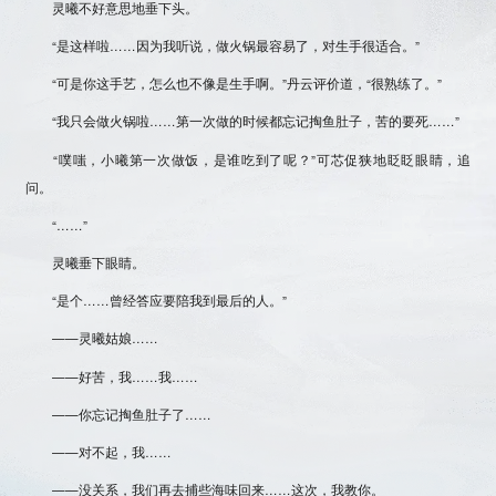
灵曦不好意思地垂下头。
“是这样啦……因为我听说，做火锅最容易了，对生手很适合。”
“可是你这手艺，怎么也不像是生手啊。”丹云评价道，“很熟练了。”
“我只会做火锅啦……第一次做的时候都忘记掏鱼肚子，苦的要死……”
“噗嗤，小曦第一次做饭，是谁吃到了呢？”可芯促狭地眨眨眼睛，追
问。
“……”
灵曦垂下眼睛。
“是个……曾经答应要陪我到最后的人。”
——灵曦姑娘……
——好苦，我……我……
——你忘记掏鱼肚子了……
——对不起，我……
——没关系，我们再去捕些海味回来……这次，我教你。