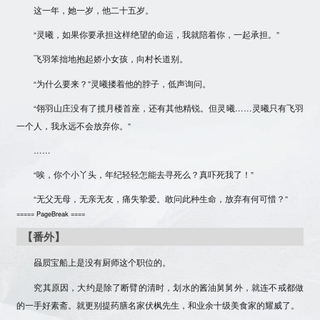
这一年，她一岁，他二十五岁。
“灵曦，如果你要承担这样绝望的命运，我就陪着你，一起承担。”
飞羽笨拙地抱起娇小女孩，向村长道别。
“为什么要来？”灵曦搂着他的脖子，低声询问。
“翎羽山庄没有了揽月楼首座，还有其他精锐。但灵曦……灵曦只有飞羽
一个人，我永远不会放弃你。”
……
“唉，你个小丫头，年纪轻轻怎能去寻死么？真吓死我了！”
“无父无母，无亲无友，痛失挚爱。敢问此种生命，放弃有何可惜？”
===== PageBreak ====
【番外】
赑屃宝船上是没有厨师这个职位的。
究其原因，大约是除了断臂的清时，划水的酱油舅舅外，就连不戒都做
的一手好素斋。就更别提药膳名家伏枫先生，和业余十级美食家的耀威了。