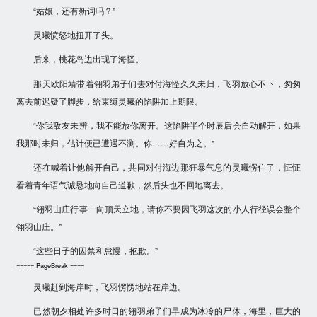
“姑娘，还有新词吗？”
灵曦愤怒地扭开了头。
后来，桃花岛边出现了海怪。
那天欧阳靖带着翎羽弟子们去对付海怪久久未归，飞羽放心不下，匆匆
离去前迟疑了脚步，给束缚灵曦的陷阱加上期限。
“你我敌友未辨，我不能放你离开。这陷阱半个时辰后会自动解开，如果
我那时未归，估计便已遭遇不测。你……好自为之。”
还在喊着让他解开自己，共同对付海边那狂暴气息的灵曦愣住了，怔怔
看着青年语气诚恳地向自己道歉，然后头也不回地离去。
“翎羽山庄行事一向顶天立地，请你不要因飞羽这次的小人行径误会整个
翎羽山庄。”
“这些日子的囚禁和怠慢，抱歉。”
===== PageBreak ====
灵曦赶到海岸时，飞羽愣愣地站在岸边。
已然朝夕相处许多时日的翎羽弟子们早成为冰冷的尸体，海里，巨大的