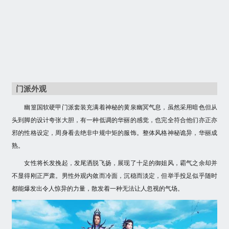
门派外观
幽篁国软硬甲门派套装充满着神秘的黄泉幽冥气息，虽然采用暗色但从
头到脚的设计夸张大胆，有一种低调的华丽的感觉，也完全符合他们亦正亦
邪的性格设定，周身看去绝非中规中矩的服饰。整体风格神秘诡异，华丽成
熟。
女性将长发挽起，发尾洒脱飞扬，展现了十足的御姐风，霸气之余却并
不显得刚正严肃。男性外观内敛而冷面，沉稳而淡定，但举手投足似乎随时
都能爆发出令人惊异的力量，散发着一种无法让人忽视的气场。