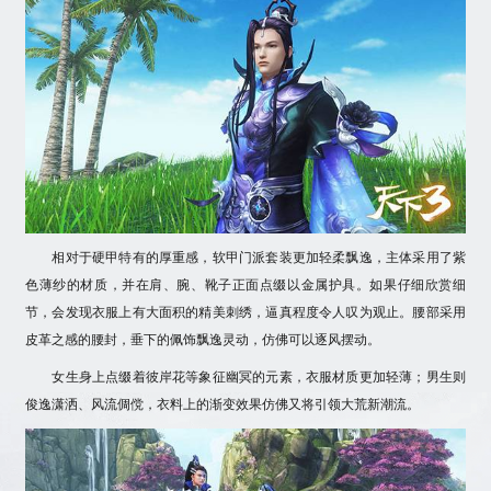
相对于硬甲特有的厚重感，软甲门派套装更加轻柔飘逸，主体采用了紫
色薄纱的材质，并在肩、腕、靴子正面点缀以金属护具。如果仔细欣赏细
节，会发现衣服上有大面积的精美刺绣，逼真程度令人叹为观止。腰部采用
皮革之感的腰封，垂下的佩饰飘逸灵动，仿佛可以逐风摆动。
女生身上点缀着彼岸花等象征幽冥的元素，衣服材质更加轻薄；男生则
俊逸潇洒、风流倜傥，衣料上的渐变效果仿佛又将引领大荒新潮流。