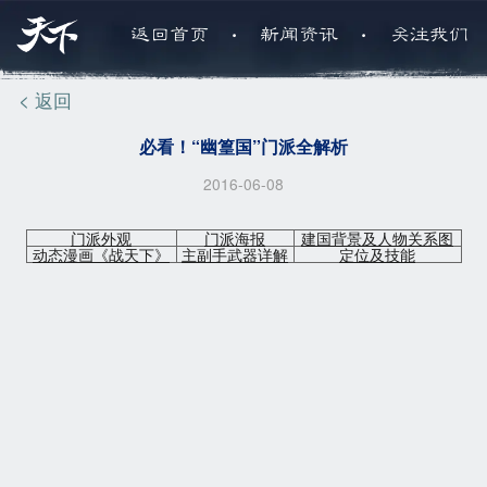
.
.
返回首页
新闻资讯
关注我们
< 返回
必看！“幽篁国”门派全解析
2016-06-08
门派外观
门派海报
建国背景及人物关系图
动态漫画《战天下》
主副手武器详解
定位及技能