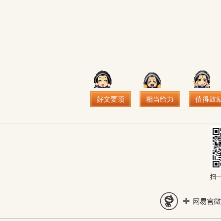
好文要顶
相当给力
值得鼓