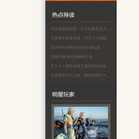
与王祖贤面对面！天下玩家生态大会名单公示
王祖贤将首度现身，与天下少侠面对面！
2026年中资料片纪念外观礼盒「蜀渊问剑」现已上线！
启神天极·神启巅峰赛公告
天下十八周年庆线下嘉年华活动名单公示
王祖贤致天下少侠：期待相遇于大荒！18周年专属问候请查收