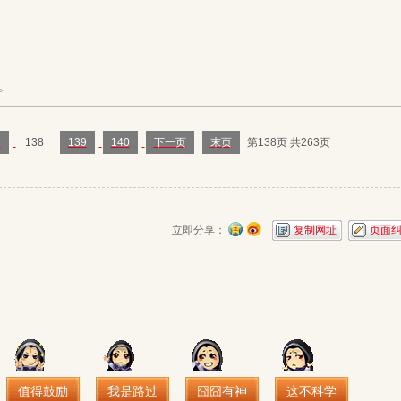
。
7
138
139
140
下一页
末页
第138页 共263页
立即分享：
复制网址
页面
值得鼓励
我是路过
囧囧有神
这不科学