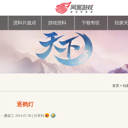
首页
>
玩
逐鹤灯
购卡充值
客服中心
者：蘑菇三
2014-07-30
|
分享到: