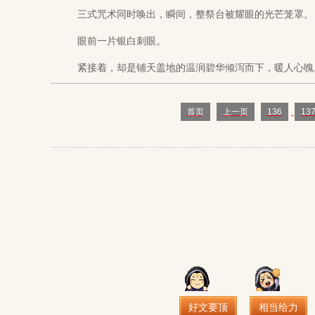
三式咒术同时唤出，瞬间，整祭台被耀眼的光芒笼罩。
眼前一片银白刺眼。
紧接着，却是铺天盖地的温润碧华倾泻而下，暖人心魄
首页
上一页
136
13
好文要顶
相当给力