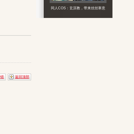
同人COS：玄溟教，带来丝丝寒意
纠错
返回顶部