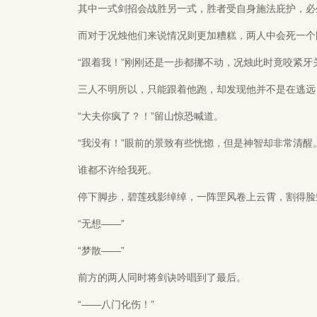
其中一式剑招会战胜另一式，胜者受自身施法庇护，必
而对于况烛他们来说情况则更加糟糕，两人中会死一个固
“跟着我！”刚刚还是一步都挪不动，况烛此时竟咬紧牙
三人不明所以，只能跟着他跑，却发现他并不是在逃远
“大夫你疯了？！”留山惊恐喊道。
“我没有！”眼前的景致有些恍惚，但是神智却非常清醒
谁都不许给我死。
停下脚步，碧莲残影绰绰，一阵罡风卷上云霄，割得脸
“无想——”
“梦散——”
前方的两人同时将剑诀吟唱到了最后。
“——八门化伤！”