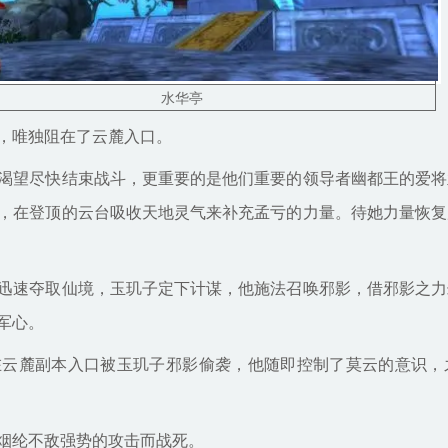
水华亭
，唯独阻在了云麓入口。
望尽快结束战斗，更重要的是他们重要的领导者幽都王的爱将
，在登顶的云台吸收天地灵气来补充孟亏的力量。待她力量恢复
速夺取仙境，玉玑子定下计谋，他施法召唤邪影，借邪影之力
军心。
麓副本入口被玉玑子邪影偷袭，他随即控制了莫云的意识，
纶不敌强势的攻击而战死。