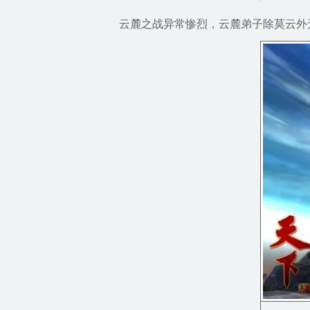
云麓之战异常惨烈，云麓弟子除莫云外