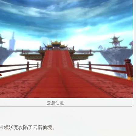
云麓仙境
领妖魔攻陷了云麓仙境。