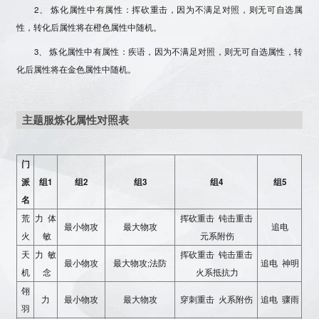
2、 炼化属性中有属性：挥砍重击，因为不满足对照，则无可自选属
性，转化后属性将在橙色属性中随机。
3、 炼化属性中有属性：
疾语
，因为不满足对照，则无可自选属性，转
化后属性将在金色属性中随机。
主题服炼化属性对照表
门
派
组1
组2
组3
组4
组5
名
荒
力 体
挥砍重击 钝击重击
最小物攻
最大物攻
追电
火
敏
元系附伤
天
力 敏
挥砍重击 钝击重击
最小物攻
最大物攻;法防
追电 神明
机
念
火系抵抗力
翎
力
最小物攻
最大物攻
穿刺重击 火系附伤
追电 骤雨
羽