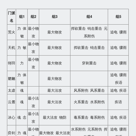
门派
组1
组2
组3
组4
组5
名
力 体
最小物
挥砍重击 钝击重击 元
荒火
最大物攻
追电 骤雨
敏
攻
系附伤
最小物
天机
力 敏
最大物攻
挥砍重击 钝击重击
追电 骤雨
攻
最小物
翎羽
力
最大物攻
穿刺重击
追电 骤雨
攻
力 体
追电 骤雨
魍魉
最大物攻
敏
疾语
太虚
魂
最大法攻
风系附伤 风系重击
追电 疾语
最小法
云麓
魂
最大法攻
火系重击 水系附伤
疾语
攻
最小法
冰心
魂 念
最大法攻 物防
毒系重击 毒系附伤
追电 疾语
攻
最小物
水系附伤 元系附伤 挥
追电 骤雨
弈剑
力 魂
最大物攻 最大法攻