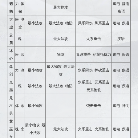
魍
力 体
追电 骤雨
最大物攻
魉
敏
疾语
太
疾 魂
最小法攻
最大法攻 物防
风系附伤 风系重击
追电 疾语
虚
念
云
魂
最大法攻
火系重击
疾语
麓
冰
疾 念
物防
毒系重击 穿刺抵抗力
追电 疾语
心
弈
最大物攻 最大法
力 魂
最小物攻
水系附伤 挥砍重击
追电 疾语
剑
攻
鬼
水系重击 元系重击
魂
最小法攻
最大法攻 物防
追电 疾语
墨
元系附伤
龙
巫
体 念
最小物攻
钝击重击
追电 神明
男
龙
最小物攻 最
巫
魂 念
最大法攻
火系重击 火系附伤
追电 疾语
小法攻
女