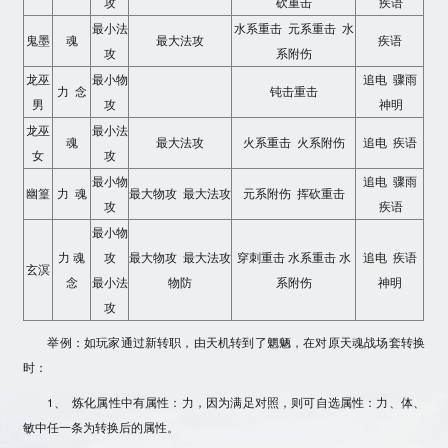
攻
砍重击
疾语
最小法
水系重击 元系重击 水
鬼墨
魂
最大法攻
疾语
攻
系附伤
龙巫
最小物
追电 骤雨
力 念
钝击重击
男
攻
神明
龙巫
最小法
魂
最大法攻
火系重击 火系附伤
追电 疾语
女
攻
最小物
追电 骤雨
幽篁
力 魂
最大物攻 最大法攻
元系附伤 挥砍重击
攻
疾语
最小物
力 魂
攻
最大物攻 最大法攻
穿刺重击 水系重击 水
追电 疾语
玄溟
念
最小法
物防
系附伤
神明
攻
举例：如玩家通过新转职，由天机转到了魍魉，在对原天魂战场套转换
时：
1、 炼化属性中有属性：力，因为满足对照，则可自选属性：力、体、
敏中任一条为转换后的属性。