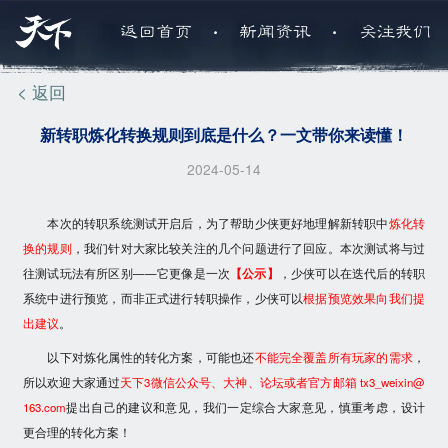
.
.
返回首页
新闻资讯
关注我们
< 返回
新转职炼化转换规则到底是什么？一文带你来读懂！
2024-05-14
本次的转职系统测试开启后，为了帮助少侠更好地理解新转职中
炼化转
换的规则
，我们针对大家比较关注的几个问题进行了回应。本次测试将与过
往测试玩法有所区别——它更像是一次
【公示】
，少侠可以在迭代后的转职
系统中进行预览，而非正式进行转职操作，少侠可以
根据预览效果向我们提
出建议
。
以下对炼化属性的转化方案，可能也还
不能完全覆盖所有玩家的需求
，
所以欢迎大家通过
天下3微信公众号、大神、论坛或者官方邮箱 tx3_weixin@
163.com
提出自己的建议和意见，我们一定综合大家意见，慎重考虑，设计
更合理的转化方案！