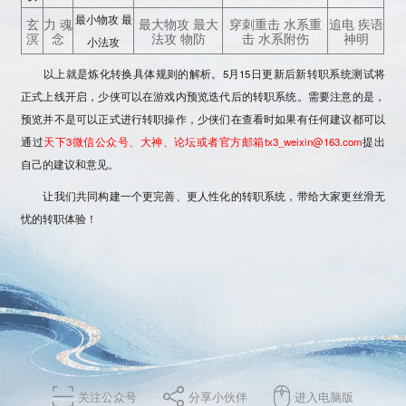
最小物攻 最
玄
力 魂
最大物攻 最大
穿刺重击 水系重
追电 疾语
溟
念
法攻 物防
击 水系附伤
神明
小法攻
以上就是炼化转换具体规则的解析。5月15日更新后新转职系统测试将
正式上线开启，少侠可以在游戏内预览迭代后的转职系统。需要注意的是，
预览并不是可以正式进行转职操作，少侠们在查看时如果有任何建议都可以
通过
天下3微信公众号、大神、论坛或者官方邮箱tx3_weixin@163.com
提出
自己的建议和意见。
让我们共同构建一个更完善、更人性化的转职系统，带给大家更丝滑无
忧的转职体验！
关注公众号
分享小伙伴
进入电脑版