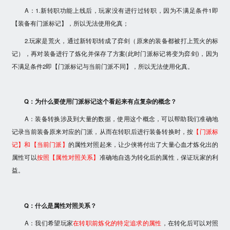
A：1.新转职功能上线后，玩家没有进行过转职，因为不满足条件1即
【装备有门派标记】，所以无法使用化真；
2.玩家是荒火，通过新转职转成了弈剑（原来的装备都被打上荒火的标
记），再对装备进行了炼化并保存了方案(此时门派标记将变为弈剑)，因为
不满足条件2即【门派标记与当前门派不同】，所以无法使用化真。
Q：为什么要使用门派标记这个看起来有点复杂的概念？
A：装备转换涉及到大量的数据，使用这个概念，可以帮助我们准确地
记录当前装备原来对应的门派，从而在转职后进行装备转换时，按
【门派标
记】和【当前门派】
的属性对
照起来，让少侠将付出了大量心血才炼化出的
属性可以
按照【属性对照关系】
准确地自选为转化后的属性，保证玩家的利
益。
Q：什么是属性对照关系？
A：我们希望玩家
在转职前炼化的特定追求的属性
，在转化后可以对照