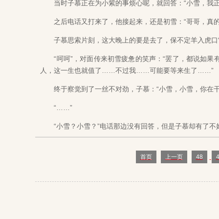
当时子慕正在为小紫的事烦心呢，就回答：“小雪，我正
之后电话又打来了，他接起来，还是初雪：“哥哥，真的
子慕思索片刻，这大晚上的要是去了，保不定羊入虎口“
“呵呵”，对面传来初雪疲惫的笑声：“罢了，都说如果
人，这一生也就值了……不过我……可能要等来生了……”
终于察觉到了一丝不对劲，子慕：“小雪，小雪，你在干
“……”
“小雪？小雪？”电话那边没有回答，但是子慕却有了不好
首页
上一页
48