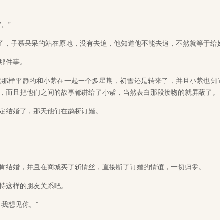
。”
了，子慕呆呆的站在原地，没有去追，他知道他不能去追，不然就等于给
那件事。
那样平静的和小紫在一起一个多星期，初雪还是转来了，并且小紫也知
，而且把他们之间的故事都讲给了小紫，当然表白那段接吻的就屏蔽了。
定结婚了，那天他们在鹊桥订婚。
结婚，并且在商城买了斩情丝，直接断了订婚的情谊，一切归零。
持这样的朋友关系吧。
我想见你。”