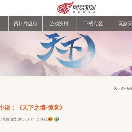
天下3
> 玩
小说：《天下之壤·惊觉》
购卡充值
客服中心
：荒颜仙君
2016-01-17
|
分享到: