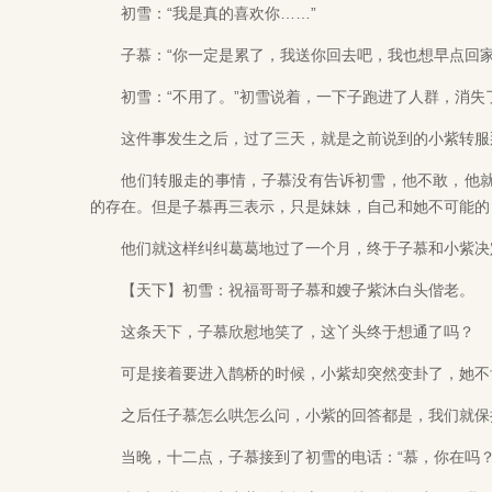
初雪：“我是真的喜欢你……”
子慕：“你一定是累了，我送你回去吧，我也想早点回家
初雪：“不用了。”初雪说着，一下子跑进了人群，消失
这件事发生之后，过了三天，就是之前说到的小紫转服
他们转服走的事情，子慕没有告诉初雪，他不敢，他就
的存在。但是子慕再三表示，只是妹妹，自己和她不可能的
他们就这样纠纠葛葛地过了一个月，终于子慕和小紫决
【天下】初雪：祝福哥哥子慕和嫂子紫沐白头偕老。
这条天下，子慕欣慰地笑了，这丫头终于想通了吗？
可是接着要进入鹊桥的时候，小紫却突然变卦了，她不肯
之后任子慕怎么哄怎么问，小紫的回答都是，我们就保
当晚，十二点，子慕接到了初雪的电话：“慕，你在吗？