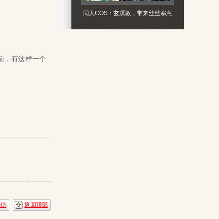
同人COS：玄溟教，带来丝丝寒意
前，有这样一个
纠错
返回顶部