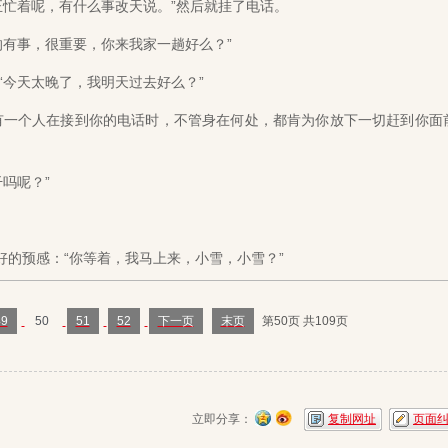
忙着呢，有什么事改天说。”然后就挂了电话。
有事，很重要，你来我家一趟好么？”
今天太晚了，我明天过去好么？”
有一个人在接到你的电话时，不管身在何处，都肯为你放下一切赶到你面
吗呢？”
的预感：“你等着，我马上来，小雪，小雪？”
49
50
51
52
下一页
末页
第50页 共109页
立即分享：
复制网址
页面