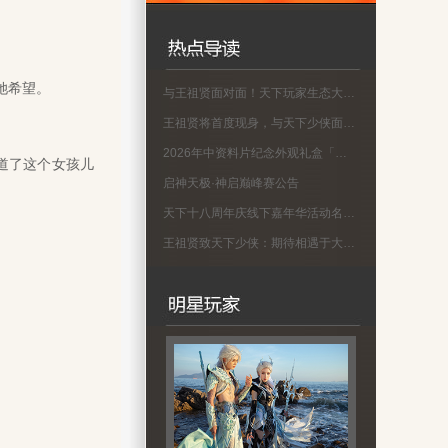
她希望。
与王祖贤面对面！天下玩家生态大会名单公示
王祖贤将首度现身，与天下少侠面对面！
2026年中资料片纪念外观礼盒「蜀渊问剑」现已上线！
道了这个女孩儿
启神天极·神启巅峰赛公告
天下十八周年庆线下嘉年华活动名单公示
王祖贤致天下少侠：期待相遇于大荒！18周年专属问候请查收