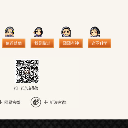
值得鼓励
我是路过
囧囧有神
这不科学