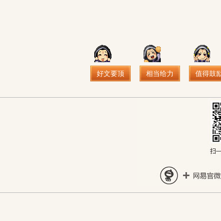
好文要顶
相当给力
值得鼓