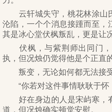
力。
云轩城失守，桃花林涂山氏
沦陷，一个个消息接踵而至，
其是冰心堂伏枫叛乱，更是让
伏枫，与紫荆师出同门，虽
执，但况烛仍觉得他是个正直
叛变，无论如何都无法接
“你若对这件事情耿耿于怀，
好在身边的人是宋屿寒，有
道，但况烛确实顿觉安慰。