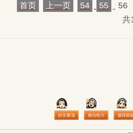
首页
上一页
54
55
56
共
好文要顶
相当给力
值得鼓