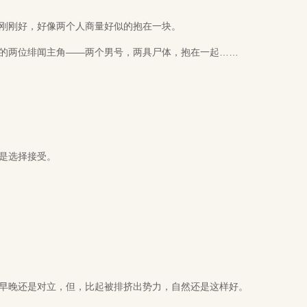
刚刚好，好像两个人商量好似的抱在一块。
两位绯闻主角——两个男号，两具尸体，抱在一起……
是选择接受。
晚还是对立，但，比起被排挤出势力，自然还是这样好。