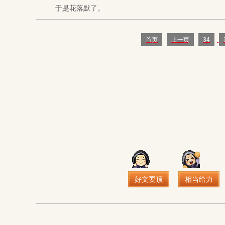
于是花落默了。
首页
上一页
34
好文要顶
相当给力