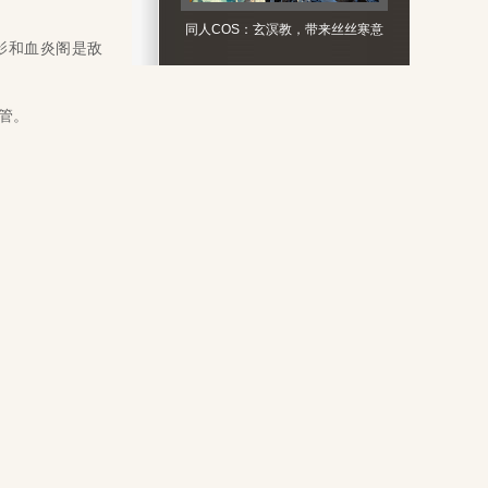
同人COS：玄溟教，带来丝丝寒意
影和血炎阁是敌
管。