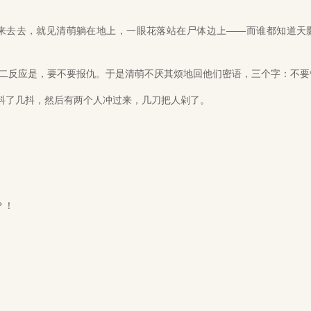
去去，就见清萌躺在地上，一眼花落站在尸体边上——而谁都知道天
反应是，要不要报仇。于是清萌不厌其烦地回他们密语，三个字：不要
了几抖，然后有两个人冲过来，几刀把人剁了。
？！