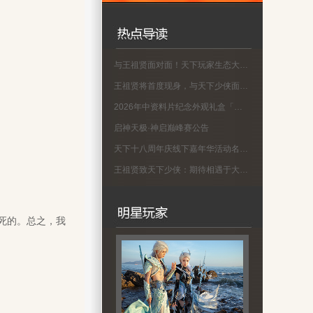
与王祖贤面对面！天下玩家生态大会名单公示
王祖贤将首度现身，与天下少侠面对面！
2026年中资料片纪念外观礼盒「蜀渊问剑」现已上线！
启神天极·神启巅峰赛公告
天下十八周年庆线下嘉年华活动名单公示
王祖贤致天下少侠：期待相遇于大荒！18周年专属问候请查收
死的。总之，我