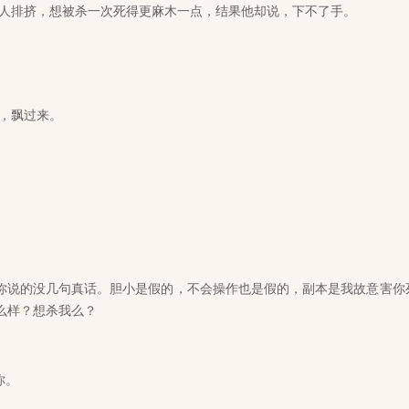
排挤，想被杀一次死得更麻木一点，结果他却说，下不了手。
，飘过来。
。
你说的没几句真话。胆小是假的，不会操作也是假的，副本是我故意害你
么样？想杀我么？
你。