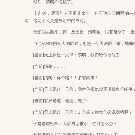
然后，清萌不说话了。
十点钟，逍遥的人还不算太少，神石边三三两两的来来
对，这两个人更是敌对中的敌对。
天影的人跑来，第一反应是，清萌被一眼花落杀了，第二
当他第N次回别人的时候，忽然一个大法砸下来，地面抖
[当前]天上飘过一只熊：萌萌，我们给你报仇了！
[当前]清萌：……
[当前]清萌：你个猪！！多管闲事！！
[当前]天上飘过一只熊：我替你报仇你还说我多管闲事
[当前]有只老虎：老婆，走了~
[当前]天上飘过一只熊：走什么？他凭什么说我猪啊？
于是老虎密熊：人家自愿被杀，你能怎么办？