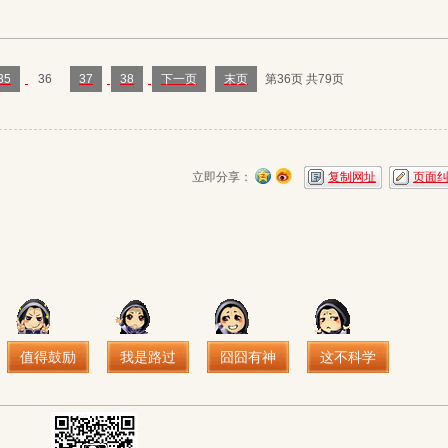
35
36
37
38
下一页
末页
第36页 共79页
立即分享：
复制网址
页面
值得鼓励
我是路过
囧囧有神
这不科学