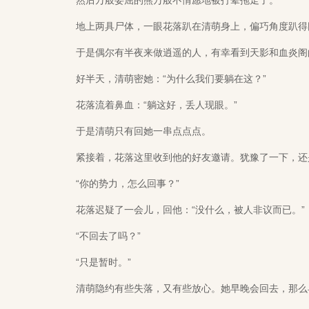
然后万般委屈的熊万般不情愿地被打晕拖走了。
地上两具尸体，一眼花落趴在清萌身上，偏巧角度趴得
于是偶尔有半夜来做逍遥的人，有幸看到天影和血炎阁的
好半天，清萌密她：“为什么我们要躺在这？”
花落流着鼻血：“躺这好，丢人现眼。”
于是清萌只有回她一串点点点。
紧接着，花落这里收到他的好友邀请。犹豫了一下，还
“你的势力，怎么回事？”
花落迟疑了一会儿，回他：“没什么，被人非议而已。”
“不回去了吗？”
“只是暂时。”
清萌隐约有些失落，又有些放心。她早晚会回去，那么早