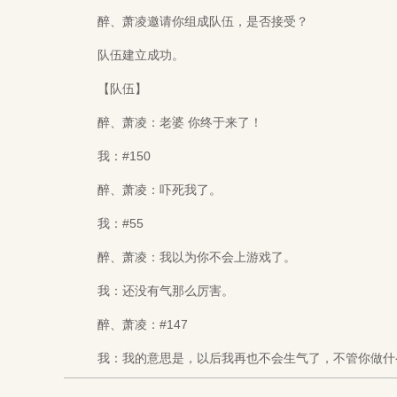
醉、萧凌邀请你组成队伍，是否接受？
队伍建立成功。
【队伍】
醉、萧凌：老婆 你终于来了！
我：#150
醉、萧凌：吓死我了。
我：#55
醉、萧凌：我以为你不会上游戏了。
我：还没有气那么厉害。
醉、萧凌：#147
我：我的意思是，以后我再也不会生气了，不管你做什