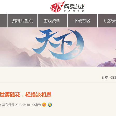
首页
>
玩
世雾随花，轻描淡相思
购卡充值
客服中心
：莫言楚楚
2013-09-10
|
分享到: