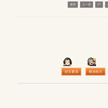
首页
上一页
27
好文要顶
相当给力