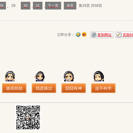
28
29
30
31
下一页
末页
第29页 共58页
立即分享：
复制网址
页面
值得鼓励
我是路过
囧囧有神
这不科学