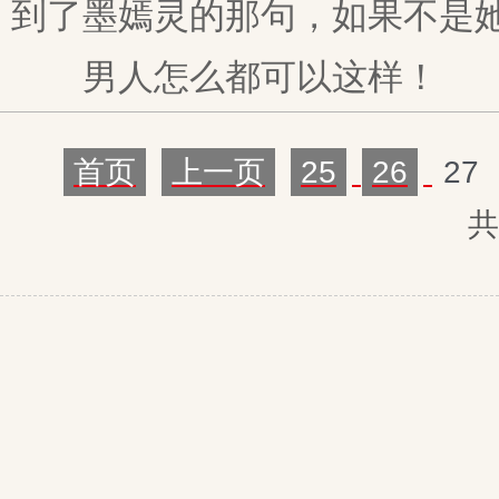
到了墨嫣灵的那句，如果不是
男人怎么都可以这样！
首页
上一页
25
26
27
共