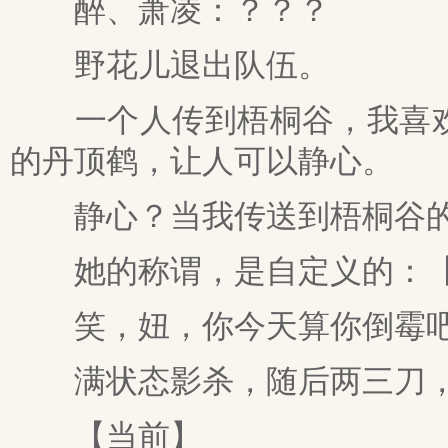
醉、萧凌：？？？
野花儿退出队伍。
一个人传到梧桐谷，我喜欢
的丹顶鹤，让人可以静心。
静心？当我传送到梧桐谷的
她的称谓，是自定义的：【
笑，妞，你今天算你倒霉吧
满状态影杀，随后两三刀，
【当前】