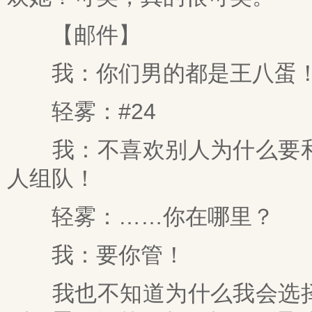
【邮件】
我：你们男的都是王八蛋
轻雾：#24
我：不喜欢别人为什么要和
人组队！
轻雾：……你在哪里？
我：要你管！
我也不知道为什么我会选择