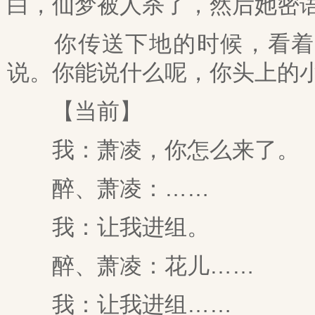
白，仙梦被人杀了，然后她密
你传送下地的时候，看着我
说。你能说什么呢，你头上的
【当前】
我：萧凌，你怎么来了。
醉、萧凌：……
我：让我进组。
醉、萧凌：花儿……
我：让我进组……