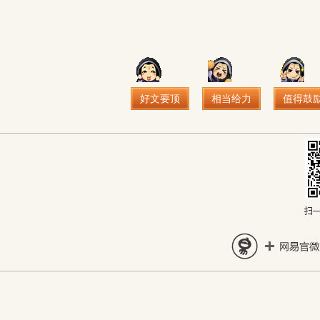
好文要顶
相当给力
值得鼓