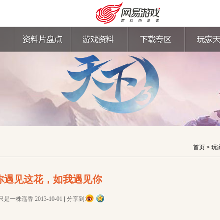
首页
>
玩
你遇见这花，如我遇见你
购卡充值
客服中心
只是一株遥香
2013-10-01
|
分享到: