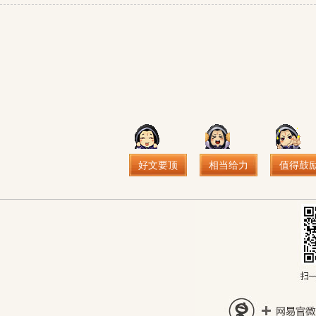
好文要顶
相当给力
值得鼓