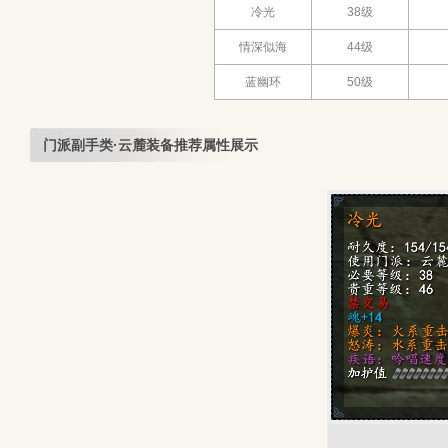
冷光
38级
情深似海
44级
蓝幽环
50级
门派副手类·云麓装备推荐属性展示