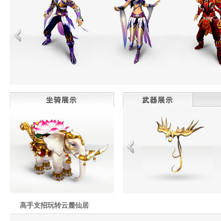
高手支招玩转云麓仙居