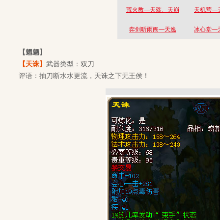
荒火教—天殇、天崩
天机营—
弈剑听雨阁—天逸
冰心堂—
【魍魉】
【天诛】
武器类型：双刀
评语：抽刀断水水更流，天诛之下无王侯！