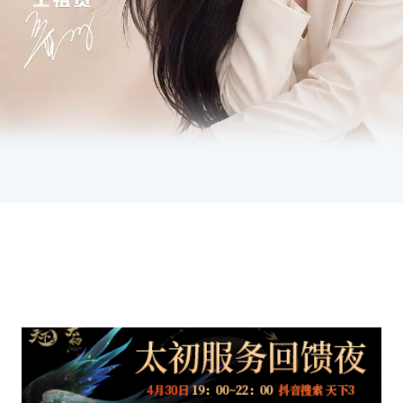
官
合
方
作