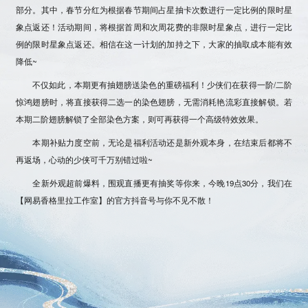
部分。其中，春节分红为根据春节期间占星抽卡次数进行
一定比例的限时星
象点返还
！活动期间，将根据首周和次周花费的非限时星象点，进行一定比
例的
限时星象点返还
。相信在这一计划的加持之下，大家的抽取成本能有效
降低~
不仅如此，本期更有抽翅膀送染色的重磅福利！少侠们在获得一阶/二阶
惊鸿翅膀时，将直接获得二选一的染色翅膀，
无需消耗艳流彩直接解锁
。若
本期二阶翅膀
解锁了全部染色方案
，则可再获得一个
高级特效效果
。
本期补贴力度空前，无论是福利活动还是新外观本身，在结束后都将不
再返场，心动的少侠可千万别错过啦~
全新外观超前爆料，围观直播更有抽奖等你来，今晚19点30分，我们在
【
网易香格里拉工作室
】的
官方抖音号
与你不见不散！