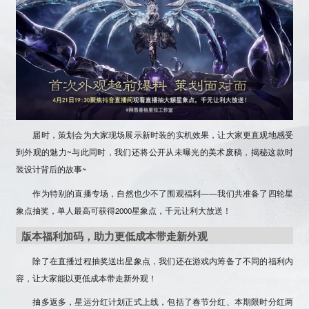
届时，策划会为大家现场展示新时装的
实机效果
，让大家更直观地感受
到外观的魅力~与此同时，我们还将公开从未曝光的
美术废稿
，揭秘这款时
装设计背后的故事~
作为特别的直播专场，自然也少不了围观福利——我们共准备了
四轮星
象点抽奖
，单人最高可获得
2000星象点
，千元让利大放送！
版本福利加码，助力更低成本带走新外观
除了在直播过程抽奖送出星象点，我们还在游戏内筹备了不同的福利内
容，让大家能以更低成本带走新外观！
抽多返多，星运分红计划正式上线，包括了春节分红、本期限时分红两