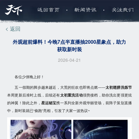
.
.
返回首页
新闻资讯
关注我们
< 返回
外观超前爆料！今晚7点半直播抽2000星象点，助力
获取新时装
2026-04-21
各位少侠晚上好！
五一假期的脚步越来越近，大荒的狂欢也即将点燃——
太初翅膀洗炼节
本周更新后准时上线，后续还有
太初重洗活动
强势接档，助你洗出更强更炫
的神翼！除此之外，
星运秘宝
携一系列全新外观华丽登场，前阵子策划直播
中，新时装就已“偷跑”亮相，引发了大家一波热议~