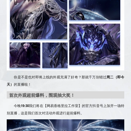
你是不是也对即将上线的外观充满了好奇？那就千万别错过
周二（即今
天）
的直播啦！
首次外观超前爆料，围观抽大奖！
今晚
19:30
我们将在【
网易香格里拉工作室
】的
官方抖音号
上加开一场特
别直播，这是我们首次对活动外观进行超前爆料。