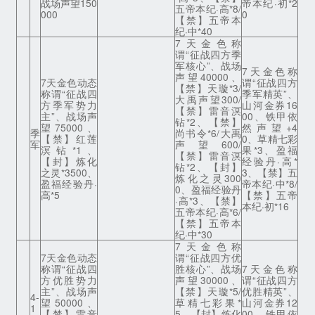
战场声望150
帝本纪·初*2
五帝本纪·高*8/
000
0
【禁】五帝本
纪·中*40
7天金色称
谓“征战四方季
军核心”、战场
7天金色称
声望40000、
7天金色动态
谓“征战四方
【禁】天璇*3/
称谓“征战四
季军精英”、
大禹声望300/
方季军势力
山河金券16
【禁】雷音溟
主”、战场声
00、铁甲依
钻*2、【禁】
望75000、
然声望+4
季
尚书令*6/大禹
【禁】红莲
0、草精七彩
军
声望600/
溟钻*1、
果*3、盈福
【禁】雷音溟
【封】炼化
经验丹·高*
钻*2、【封】
之灵*3500、
3、【禁】五
炼化之灵300
盈福经验丹·
帝本纪·中*8/
0、盈福经验丹
高*5
【禁】五帝
·高*3、【禁】
本纪·初*16
五帝本纪·高*6/
【禁】五帝本
纪·中*30
7天金色称
7天金色动态
谓“征战四方优
称谓“征战四
胜核心”、战场
7天金色称
方优胜势力
声望30000、
谓“征战四方
主”、战场声
【禁】天璇*5/
优胜精英”、
4-
望50000、
草精七彩果*
山河金券12
1
【禁】雷音
5、【封】炼化
00、铁甲依