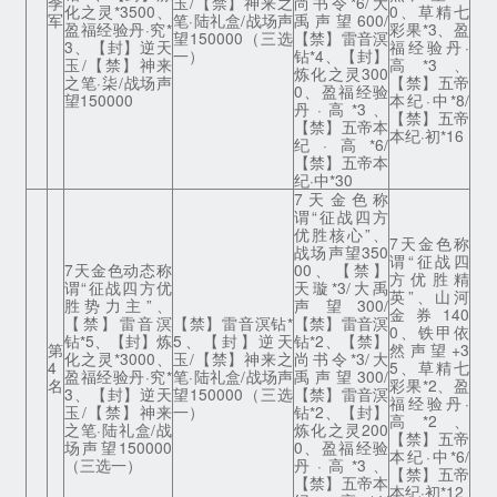
季
玉/【禁】神来之
尚书令*6/大
化之灵*3500、
0、草精七
军
笔·陆礼盒/战场声
禹声望600/
盈福经验丹·究*
彩果*3、盈
望150000（三选
【禁】雷音溟
3、【封】逆天
福经验丹·
一）
钻*4、【封】
玉/【禁】神来
高*3、
炼化之灵300
之笔·柒/战场声
【禁】五帝
0、盈福经验
望150000
本纪·中*8/
丹·高*3、
【禁】五帝
【禁】五帝本
本纪·初*16
纪·高*6/
【禁】五帝本
纪·中*30
7天金色称
谓“征战四方
优胜核心”、
7天金色称
战场声望350
谓“征战四
7天金色动态称
00、【禁】
方优胜精
谓“征战四方优
天璇*3/大禹
英”、山河
胜势力主”、
声望300/
金券140
【禁】雷音溟
【禁】雷音溟钻*
【禁】雷音溟
0、铁甲依
钻*5、【封】炼
5、【封】逆天
钻*2、【禁】
第
然声望+3
化之灵*3000、
玉/【禁】神来之
尚书令*3/大
4
5、草精七
盈福经验丹·究*
笔·陆礼盒/战场声
禹声望300/
名
彩果*2、盈
3、【封】逆天
望150000（三选
【禁】雷音溟
福经验丹·
玉/【禁】神来
一）
钻*2、【封】
高*2、
之笔·陆礼盒/战
炼化之灵200
【禁】五帝
场声望150000
0、盈福经验
本纪·中*6/
（三选一）
丹·高*3、
【禁】五帝
【禁】五帝本
本纪·初*12