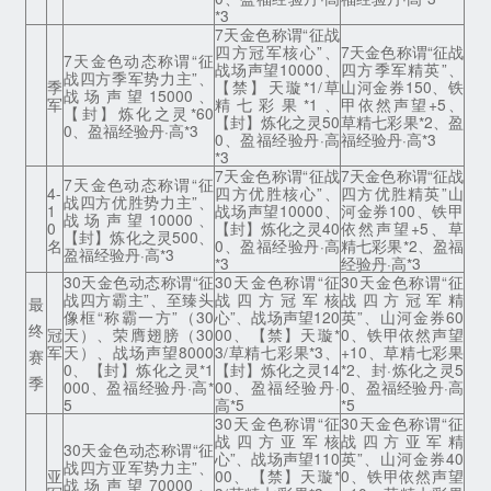
*3
7天金色称谓“征战
四方冠军核心”、
7天金色称谓“征战
7天金色动态称谓“征
战场声望10000、
四方季军精英”、
战四方季军势力主”、
季
【禁】天璇*1/草
山河金券150、铁
战场声望15000、
军
精七彩果*1、
甲依然声望+5、
【封】炼化之灵*60
【封】炼化之灵50
草精七彩果*2、盈
0、盈福经验丹·高*3
0、盈福经验丹·高
福经验丹·高*3
*3
7天金色称谓“征战
7天金色称谓“征战
7天金色动态称谓“征
4-
四方优胜核心”、
四方优胜精英”山
战四方优胜势力主”、
1
战场声望10000、
河金券100、铁甲
战场声望10000、
0
【封】炼化之灵40
依然声望+5、草
【封】炼化之灵500、
名
0、盈福经验丹·高
精七彩果*2、盈福
盈福经验丹·高*3
*3
经验丹·高*3
30天金色动态称谓“征
30天金色称谓“征
30天金色称谓“征
战四方霸主”、至臻头
战四方冠军核
战四方冠军精
最
像框“称霸一方”（30
心”、战场声望120
英”、山河金券60
终
冠
天）、荣膺翅膀（30
00、【禁】天璇*
0、铁甲依然声望
军
天）、战场声望8000
3/草精七彩果*3、
+10、草精七彩果
赛
0、【封】炼化之灵*1
【封】炼化之灵14
*2、封·炼化之灵5
季
000、盈福经验丹·高*
00、盈福经验丹·
0、盈福经验丹·高
5
高*5
*5
30天金色称谓“征
30天金色称谓“征
战四方亚军核
战四方亚军精
30天金色动态称谓“征
心”、战场声望110
英”、山河金券40
战四方亚军势力主”、
亚
00、【禁】天璇*
0、铁甲依然声望
战场声望70000、