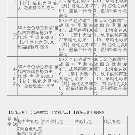
军
3/草精七彩果*3、
+10、草精七彩果
【封】炼化之灵*80
【封】炼化之灵12
*2、封·炼化之灵5
0、盈福经验丹·高*5
00、盈福经验丹·
0、盈福经验丹·高
高*5
*5
30天金色称谓“征
30天金色称谓“征
战四方季军核
战四方季军精
30天金色动态称谓“征
心”、战场声望100
英”、山河金券30
战四方季军势力主”、
季
00、【禁】天璇*
0、铁甲依然声望
战场声望60000、
军
2/草精七彩果*、
+10、草精七彩果
【封】炼化之灵600、
【封】炼化之灵10
*2、封·炼化之灵5
盈福经验丹·高*5
00、盈福经验丹·
0、盈福经验丹·高
高*5
*5
30天金色称谓“征
30天金色称谓“征
战四方优胜核
战四方优胜精
30天金色动态称谓“征
4-
心”、战场声望900
英”、山河金券20
战四方优胜势力主”、
1
0、【禁】天璇*1/
0、铁甲依然声望
战场声望30000、
0
草精七彩果*1、
+10、草精七彩果
【封】炼化之灵*40
名
【封】炼化之灵80
*2、封·炼化之灵5
0、盈福经验丹·高*5
0、盈福经验丹·高
0、盈福经验丹·高
*5
*5
【烟花三月】【飞鸿踏雪】【笑看风云】【逍遥三界】服务器
赛
名
势力主礼包
执金侯礼包
核心礼包
精英礼包
季
次
7天金色动态
称谓“鏖战霸