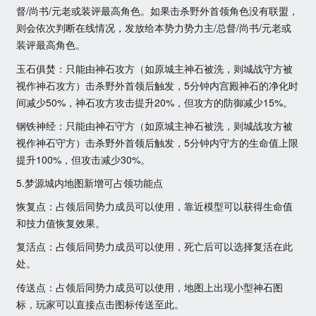
督/尚书/元老或装评最高角色。如果击杀野外首领角色没有联盟，
则会依次判断在线情况，发放给本势力势力主/总督/尚书/元老或
装评最高角色。
玉石俱焚：只能由神石攻方（如原城主神石被洗，则城战守方被
视作神石攻方）击杀野外首领后触发，5分钟内宫殿神石的净化时
间减少50%，神石攻方攻击提升20%，但攻方的防御减少15%。
钢铁神经：只能由神石守方（如原城主神石被洗，则城战攻方被
视作神石守方）击杀野外首领后触发，5分钟内守方的生命值上限
提升100%，但攻击减少30%。
5.梦源城内地图新增可占领功能点
恢复点：占领后同势力成员可以使用，靠近模型可以获得生命值
和技力值恢复效果。
复活点：占领后同势力成员可以使用，死亡后可以选择复活在此
处。
传送点：占领后同势力成员可以使用，地图上出现小型神石图
标，玩家可以直接点击图标传送至此。