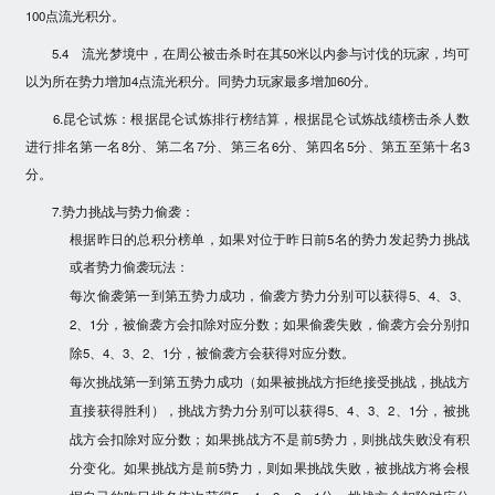
100
点流光积分。
5.4 流光梦境中，在周公被击杀时在其
50米以内参与讨伐的玩家
，均可
以为所在势力增加4点流光积分。
同势力玩家最多增加60分
。
6.昆仑试炼：根据昆仑试炼排行榜结算，根据昆仑试炼战绩榜击杀人数
进行排名第一名
8
分、第二名
7
分、第三名
6
分、第四名
5
分、第五至第十名
3
分。
7.势力挑战与势力偷袭：
根据昨日的总积分榜单，如果对位于昨日前5名的势力发起势力挑战
或者势力偷袭玩法：
每次偷袭第一到第五势力成功，偷袭方势力分别可以获得5、4、3、
2、1分，被偷袭方会扣除对应分数；如果偷袭失败，偷袭方会分别扣
除5、4、3、2、1分，被偷袭方会获得对应分数。
每次挑战第一到第五势力成功（如果被挑战方拒绝接受挑战，挑战方
直接获得胜利），挑战方势力分别可以获得5、4、3、2、1分，被挑
战方会扣除对应分数；如果挑战方不是前5势力，则挑战失败没有积
分变化。如果挑战方是前5势力，则如果挑战失败，被挑战方将会根