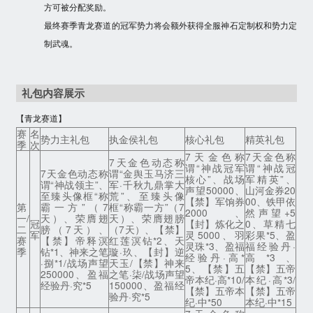
方可被分配奖励。
最终赛季青龙赛道的冠军势力将会额外获得全服神石定制权和势力定
制武魂。
礼包内容展示
【青龙赛道】
赛
名
势力主礼包
执金侯礼包
核心礼包
精英礼包
季
次
7天金色称
7天金色称
7天金色动态称
谓“神战冠军
谓“神战冠
7天金色动态称
谓“金舆玉马济三
核心”、战场
军精英”、
谓“神战领主”、
军·千秋九鼎掌大
声望50000、
山河金券20
至臻头像框“称
荒”、至臻头像
【禁】军饷券
00、铁甲依
第
霸一方”（7
框“称霸一方”（7
2000、
然声望+5
一/
天）、荣膺翅
天）、荣膺翅膀
冠
【封】炼化之
0、草精七
二
膀（7天）、
（7天）、【禁】
军
灵5000、羽
彩果*5、盈
赛
【禁】帝释溟
红莲溟钻*2、天
灵珠*3、盈福
福经验丹·
季
钻*1、神来之笔
璇·玖、【封】逆
经验丹·高*
高*3、
·捌*1/战场声望
天玉/【禁】神来
5、【禁】五
【禁】五帝
250000、盈福
之笔·柒/战场声望
帝本纪·高*10/
本纪·高*3/
经验丹·究*5
150000、盈福经
【禁】五帝本
【禁】五帝
验丹·究*5
纪·中*50
本纪·中*15