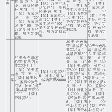
荒豪杰召集
丹·究*5、*
季
【绝】万灵汇珍
5、【禁】
令、盈福经验
1、【禁】五
品宝匣*1、盈福
五帝本纪·
丹·究*8、*1、
帝本纪·高*20/
经验丹·究*8、
高*4/
【禁】五帝本
【禁】五帝本
【禁】五帝本纪·
【禁】五帝
纪·高*20/
纪·中*100、
高*20/【禁】五
本纪·中*2
【禁】五帝本
势力定制神石
帝本纪·中*100、
0、势力定
纪·中*100、势
特权、势力定
势力定制神石特
制神石特
力定制神石特
制武魂
权、势力定制武
权、势力定
权、势力定制
魂
制武魂
武魂
30天金色称
谓“征战四方
30天金色称
亚军核心”、
谓“征战四
战场声望300
方亚军精
30天金色动态
00、【禁】
英”、山河
称谓“征战四方
天璇*10/
金券360
亚军势力主”、
【禁】天域声
0、铁甲依
【禁】通天鉴
望800/【禁】
然声望+4
【禁】红莲溟钻*
地宝匣*1/
雷音溟钻*4、
5、草精七
亚
5、神来之笔·柒*
【禁】解玉砂*
【禁】尚书令
彩果*4、封
军
1/战场声望20000
2、盈福经验丹·
*10/【禁】羽
·炼化之灵4
0
究*8、神来之笔
灵珠*5、
50、盈福经
·柒/战场声望20
【封】炼化之
验丹·高*
0000、【禁】
灵7000、盈
5、【禁】
帝释溟钻*1
福经验丹·高*
五帝本纪·
5、【禁】五
中*20/
帝本纪·高*16/
【禁】五帝
【禁】五帝本
本纪·初*40