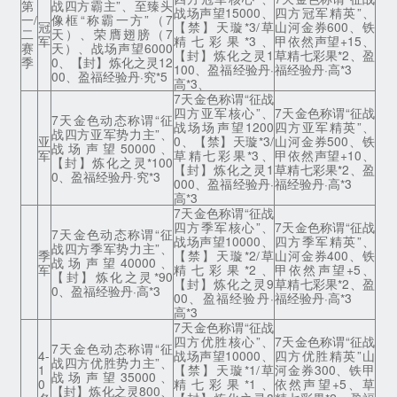
第
战四方霸主”、至臻头
战场声望15000、
四方冠军精英”、
一/
像框“称霸一方”（7
冠
【禁】天璇*3/草
山河金券600、铁
二
天）、荣膺翅膀（7
军
精七彩果*3、
甲依然声望+15、
赛
天）、战场声望6000
【封】炼化之灵1
草精七彩果*2、盈
季
0、【封】炼化之灵12
100、盈福经验丹·
福经验丹·高*3
00、盈福经验丹·究*5
高*3、
7天金色称谓“征战
四方亚军核心”、
7天金色称谓“征战
7天金色动态称谓“征
战场场声望1200
四方亚军精英”、
战四方亚军势力主”、
亚
0、【禁】天璇*3/
山河金券500、铁
战场声望50000、
军
草精七彩果*3、
甲依然声望+10、
【封】炼化之灵*100
【封】炼化之灵1
草精七彩果*2、盈
0、盈福经验丹·究*3
000、盈福经验丹·
福经验丹·高*3
高*3
7天金色称谓“征战
四方季军核心”、
7天金色称谓“征战
7天金色动态称谓“征
战场声望10000、
四方季军精英”、
战四方季军势力主”、
季
【禁】天璇*2/草
山河金券400、铁
战场声望40000、
军
精七彩果*2、
甲依然声望+5、
【封】炼化之灵*90
【封】炼化之灵9
草精七彩果*2、盈
0、盈福经验丹·高*3
00、盈福经验丹·
福经验丹·高*3
高*3
7天金色称谓“征战
四方优胜核心”、
7天金色称谓“征战
7天金色动态称谓“征
4-
战场声望10000、
四方优胜精英”山
战四方优胜势力主”、
1
【禁】天璇*1/草
河金券300、铁甲
战场声望35000、
0
精七彩果*1、
依然声望+5、草
【封】炼化之灵800、