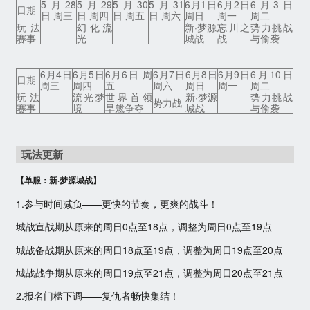
5月28
5月29
5月30
5月31
6月1日
6月2日
6月3日
日期
日 周三
日 周四
日 周五
日 周六
周日
周一
周二
玩法
幻化流
新·梦源
忘川之
势力挑战
赛事
光
城战
战
与偷袭
6月4日
6月5日
6月6日 周
6月7日
6月8日
6月9日
6月10日
日期
周三
周四
五
周六
周日
周一
周二
玩法
流光梦
世界首领
新·梦源
势力挑战
势力战
赛事
境
旱魃争夺
城战
与偷袭
玩法更新
【单服：新·梦源城战】
1.参与时间减负——更快的节奏，更爽的战斗！
城战宣战期从原来的周日0点至18点，调整为周日0点至19点
城战备战期从原来的周日18点至19点，调整为周日19点至20点
城战战争期从原来的周日19点至21点，调整为周日20点至21点
2.报名门槛下调——复仇者畅快集结！