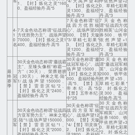
军
*4/大禹声望40
甲依然声望+2
1、【封】炼化之灵*160
0、【封】炼化之
0、草精七彩果
0、盈福经验丹·高*5
灵1300、盈福经
*2、盈福经验
验丹·高*3
丹·高*3
7天金色称谓“征
7天金色称
战四方优胜核
谓“征战四方优
4-
7天金色动态称谓“征战四
心”、战场声望20
胜精英”山河金
1
方优胜势力主”、战场声望
000、【禁】天璇
券500、铁甲
0
70000、【封】炼化之灵1
*3/草精七彩果*
依然声望+1
名
400、盈福经验丹·高*5
3、【封】炼化之
5、草精七彩果
灵1200、盈福经
*2、盈福经验
验丹·高*3
丹·高*3
30天金色称谓“鏖
30天金色称
30天金色动态称谓“鏖战霸
战冠军核心”、战
谓“鏖战冠军精
主”、至臻头像框“称霸一
场声望15000、
英”、山河金券
最
方”（30天）、荣膺翅膀
【封】炼化之灵3
2000、铁甲依
终
冠
（30天）、神来之笔·陆*
000、盈福经验丹
然声望+35、
赛
军
1/战场声望150000、
·高*5、【禁】五
草精七彩果*
季
【禁】雷音溟钻*2、
帝本纪·高*5/
2、封·炼化之
【封】炼化之灵*2400、
【禁】五帝本纪·
灵300、盈福
盈福经验丹·高*5
中*25
经验丹·高*5
30天金色称
30天金色称谓“征
谓“征战四方亚
30天金色动态称谓“征战四
战四方亚军核
军精英”、山河
方亚军势力主”、神来之笔
心”、战场声望12
金券1600、铁
亚
·陆*1/战场声望150000、
000、【禁】天璇
甲依然声望+3
军
【禁】雷音溟钻*1、
*4/【禁】羽灵珠*
0、草精七彩果
【封】炼化之灵*2000、
2、【封】炼化之
*2、封·炼化之
盈福经验丹·高*5
灵2800、盈福经