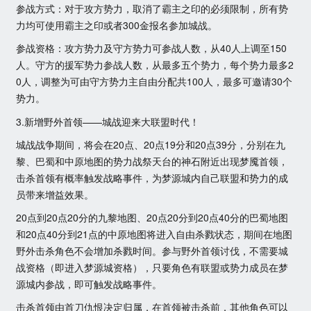
参战方式：对于攻方势力，取消了霸主之印的必须限制，所有势
力均可使用霸主之印或者300金报名参加城战。
参战资格：攻方势力及守方势力可参战人数，从40人上调至150
人。守方的援军势力参战人数，从最多五个势力，每个势力最多2
0人，调整为可由守方势力主自由分配共100人，最多可邀请30个
势力。
3.新增野外首领——城战迎来大联盟时代！
城战战争期间，将会在20点、20点19分和20点39分，分别在九
黎、巴蜀和中原地图的势力战祭天台的神石附近出现梦魇首领，
击杀首领有概率触发战略事件，为梦源城内自己联盟和势力的成
员带来增益效果。
20点到20点20分的九黎地图、20点20分到20点40分的巴蜀地图
和20点40分到21点的中原地图将进入自由杀戮状态，期间在地图
野外击杀角色不会增加杀戮时间。参与野外首领讨伐，不需要城
战资格（即进入梦源城资格），只要角色有联盟或势力成员在梦
源城内参战，即可触发战略事件。
击杀首领由首刀仇恨决定归属，在首领被击杀前，其他角色可以