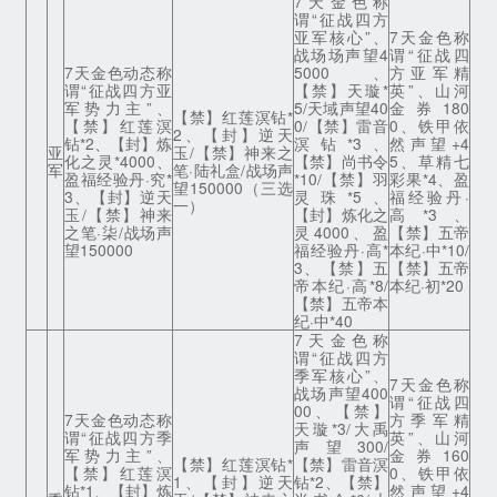
7天金色称
谓“征战四方
亚军核心”、
7天金色称
战场场声望4
谓“征战四
7天金色动态称
5000、
方亚军精
谓“征战四方亚
【禁】天璇*
英”、山河
军势力主”、
5/天域声望40
金券180
【禁】红莲溟钻*
【禁】红莲溟
0/【禁】雷音
0、铁甲依
2、【封】逆天
钻*2、【封】炼
溟钻*3、
然声望+4
亚
玉/【禁】神来之
化之灵*4000、
【禁】尚书令
5、草精七
军
笔·陆礼盒/战场声
盈福经验丹·究*
*10/【禁】羽
彩果*4、盈
望150000（三选
3、【封】逆天
灵珠*5、
福经验丹·
一）
玉/【禁】神来
【封】炼化之
高*3、
之笔·柒/战场声
灵4000、盈
【禁】五帝
望150000
福经验丹·高*
本纪·中*10/
3、【禁】五
【禁】五帝
帝本纪·高*8/
本纪·初*20
【禁】五帝本
纪·中*40
7天金色称
谓“征战四方
季军核心”、
7天金色称
战场声望400
谓“征战四
00、【禁】
7天金色动态称
方季军精
天璇*3/大禹
谓“征战四方季
英”、山河
声望300/
军势力主”、
金券160
【禁】红莲溟钻*
【禁】雷音溟
【禁】红莲溟
0、铁甲依
1、【封】逆天
钻*2、【禁】
钻*1、【封】炼
然声望+4