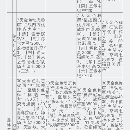
纪·高*4/
【禁】五帝本
纪·中*20
7天金色称
7天金色动态称
谓“征战四方
7天金色称
谓“征战四方优
优胜核心”、
谓“征战四
胜势力主”、
战场声望300
方优胜精
【禁】雷音溟
00、【禁】
第
英”、山河
钻*3、【封】炼
天璇*5/草精
5-
金券120
化之灵*2500、
七彩果*5、
1
/
0、铁甲依
盈福经验丹·究*
【封】炼化之
0
然声望+3
3、【封】逆天
灵2000、盈
名
5、草精七
玉/【禁】神来
福经验丹·高*
彩果*2、盈
之笔·陆礼盒/战
3、【禁】五
福经验丹·
场声望150000
帝本纪·高*2/
高*2
（三选一）
【禁】五帝本
纪·中*10
30天金色动态
30天金色动态称
30天金色称
称谓“神战领
谓“金舆玉马济三
谓“神战冠
主”、至臻头像
30天金色称
军·千秋九鼎掌大
军精英”、
框“称霸一
谓“神战冠军
荒”、至臻头像
山河金券40
方”（30天）、
核心”、战场
框“执金天下”（3
00、铁甲依
荣膺翅膀（30
声望35000、
0天）、荣膺翅膀
然声望+5
天）、【禁】
年卡勋章*2
（30天）、
0、草精七
帝释溟钻*1、神
0、【封】炼
【禁】帝释溟钻*
彩果*5、封
来之笔·玖*1/战
化之灵800
最
1、神来之笔·捌*
·炼化之灵5
场声望30000
0、羽灵珠*
终
冠
1/战场声望25000
00、盈福经
0、天璇·玖、大
5、盈福经验
赛
军
0、天璇·玖、
验丹·高*