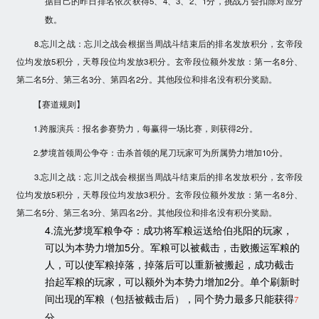
据自己的昨日排名依次获得5、4、3、2、1分，挑战方会扣除对应分
数。
8.忘川之战：忘川之战会根据当周战斗结束后的排名发放积分，玄帝段
位均发放5积分，天尊段位均发放3积分。玄帝段位额外发放：第一名8分、
第二名5分、第三名3分、第四名2分。其他段位和排名没有积分奖励。
【赛道规则】
1.跨服演兵：报名参赛势力，每赢得一场比赛，则获得
2
分。
2.梦境首领周公争夺：击杀首领的尾刀玩家可为所属势力增加
10
分。
3.忘川之战：忘川之战会根据当周战斗结束后的排名发放积分，玄帝段
位均发放5积分，天尊段位均发放3积分。玄帝段位额外发放：第一名8分、
第二名5分、第三名3分、第四名2分。其他段位和排名没有积分奖励。
4.流光梦境军粮争夺：成功将军粮运送给伯兆阳的玩家，
可以为本势力增加5分。军粮可以被截击，击败搬运军粮的
人，可以使军粮掉落，掉落后可以重新被搬起，成功截击
抬起军粮的玩家，可以额外为本势力增加2分。单个刷新时
间出现的军粮（包括被截击后），同个势力最多只能获得
7
分。