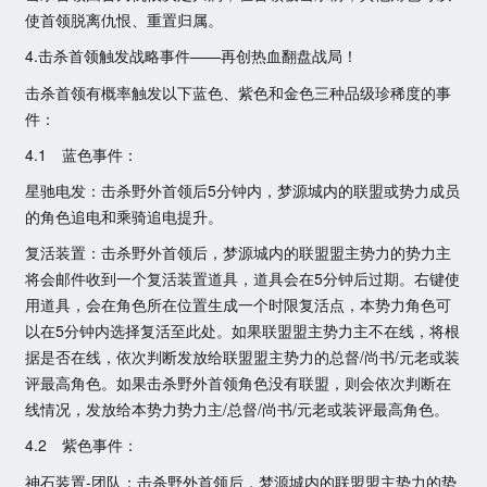
使首领脱离仇恨、重置归属。
4.击杀首领触发战略事件——再创热血翻盘战局！
击杀首领有概率触发以下蓝色、紫色和金色三种品级珍稀度的事
件：
4.1　蓝色事件：
星驰电发：击杀野外首领后5分钟内，梦源城内的联盟或势力成员
的角色追电和乘骑追电提升。
复活装置：击杀野外首领后，梦源城内的联盟盟主势力的势力主
将会邮件收到一个复活装置道具，道具会在5分钟后过期。右键使
用道具，会在角色所在位置生成一个时限复活点，本势力角色可
以在5分钟内选择复活至此处。如果联盟盟主势力主不在线，将根
据是否在线，依次判断发放给联盟盟主势力的总督/尚书/元老或装
评最高角色。如果击杀野外首领角色没有联盟，则会依次判断在
线情况，发放给本势力势力主/总督/尚书/元老或装评最高角色。
4.2　紫色事件：
神石装置-团队：击杀野外首领后，梦源城内的联盟盟主势力的势