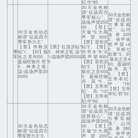
纪·中*80
30天金色称
谓“征战四方
30天金色称
季军核心”、
谓“征战四
战场声望250
方季军精
00、【禁】
英”、山河
30天金色动态
天璇*5/大禹
金券320
称谓“征战四方
声望500/
0、铁甲依
季军势力主”、
【禁】雷音溟
然声望+4
【禁】帝释溟
【禁】红莲溟钻*
钻*2、【禁】
0、草精七
季
钻*1、【封】炼
3、神来之笔·柒*
尚书令*8/大
彩果*3、封
军
化之灵5000、
1/战场声望20000
禹声望800/
·炼化之灵4
盈福经验丹·究*
0
【禁】雷音溟
00、盈福经
5、神来之笔·
钻*2、【封】
验丹·高*
柒/战场声望20
炼化之灵600
5、【禁】
0000
0、盈福经验
五帝本纪·
丹·高*5、
中*16/
【禁】五帝本
【禁】五帝
纪·高*12/
本纪·初*32
【禁】五帝本
纪·中*60
30天金色称
30天金色称
谓“征战四方
谓“征战四
优胜核心”、
方季军精
战场声望200
英”、山河
30天金色动态
00、【禁】
金券280
称谓“征战四方
天璇*2/大禹
0、铁甲依
季军势力主”0、
声望200/