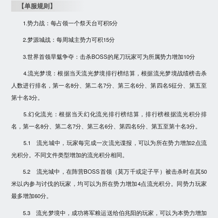
【单服规则】
1.势力战：每占领一个祭天台可积
5
分
2.梦源城战：每周城主势力可积
15
分
3.世界首领旱魃争夺：击杀BOSS的
尾刀玩家
可为所属势力增加
10
分
4.流光梦境：根据当天流光梦境排行榜结算，根据流光梦境战绩榜击杀
人数进行排名，第一名
8
分、第二名
7
分、第三名
6
分、第四名
5
征分、第五至
第十名
3
分。
5.幻化流光：根据当天幻化流光排行榜结算，排行榜根据流光积分排
名，第一名
8
分、第二名
7
分、第三名
6
分、第四名
5
分、第五至第十名
3
分。
5.1 流光城中，玩家每
完成一次流光谍报
，可以为所在势力增加2点流
光积分。不同文件类型增加的流光积分相同。
5.2 流光城中，在阵营BOSS首领（莫万千或定子平）被击杀时在其
50
米以内参与讨伐的玩家
，均可以为所在势力增加4点流光积分。
同势力玩家
最多增加60分
。
5.3 流光梦境中，
成功将军粮运送给伯兆阳的玩家
，可以为本势力增加