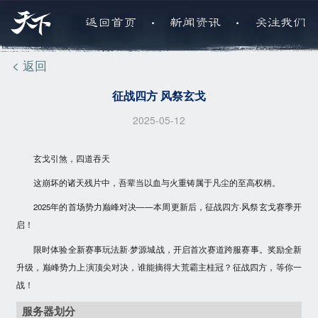
.
.
返回首页
新闻资讯
关注我们
< 返回
征战四方 风祭玄戈
2025-05-12
玄戈引煞，四道吞天
这崩坏的诸天残片中，吾辈当以血与火重铸属于凡尘的至高权柄。
2025年的首场势力巅峰对决——本周更新后，征战四方·风祭玄戈赛季开
启！
限时体验全新赛事玩法新·梦源城战，开启首次赛道跨服赛事。奖励全新
升级，巅峰势力上演顶尖对决，谁能摘得大荒霸主桂冠？征战四方，等你一
战！
服务器划分