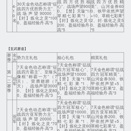
战四方优胜核
战四方优胜精
30天金色动态称谓“征
4-
心”、战场声望900
英”、山河金券60
战四方优胜势力主”、
1
0、【禁】天璇*1/
0、铁甲依然声望
战场声望90000、
0
草精七彩果*1、
+10、草精七彩果*
【封】炼化之灵*100
名
【封】炼化之灵1
2、封·炼化之灵5
0、盈福经验丹·高*5
200、盈福经验丹·
0、盈福经验丹·高
高*5
*5
【玄武赛道】
赛
名
势力主礼包
核心礼包
精英礼包
季
次
7天金色称谓“征战
7天金色动态称谓“征
四方冠军核心”、
7天金色称谓“征战
第
战四方霸主”、至臻头
战场声望10000、
四方冠军精英”、
一/
像框“称霸一方”（7
冠
【禁】天璇*1/草
山河金券300、铁
二
天）、荣膺翅膀（7
军
精七彩果*1、
甲依然声望+5、
赛
天）、战场声望3000
【封】炼化之灵70
草精七彩果*2、盈
季
0、【封】炼化之灵80
0、盈福经验丹·高
福经验丹·高*3
0、盈福经验丹·高*3
*3、
7天金色称谓“征战
四方冠军核心”、
7天金色称谓“征战
7天金色动态称谓“征
战场声望10000、
四方亚军精英”、
战四方亚军势力主”、
亚
【禁】天璇*1/草
山河金券200、铁
战场声望20000、
军
精七彩果*1、
甲依然声望+5、
【封】炼化之灵*70
【封】炼化之灵60
草精七彩果*2、盈
0、盈福经验丹·高*3
0、盈福经验丹·高
福经验丹·高*3