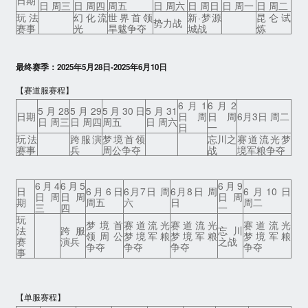
日 周三
日 周四
周五
日 周六
日 周日
日 周一
日 周二
玩法
幻化流
世界首领
新·梦源
昆仑试
势力战
赛事
光
旱魃争夺
城战
炼
最终赛季：2025年5月28日-2025年6月10日
【赛道服赛程】
6月1
6月2
5月28
5月29
5月30日
5月31
日期
日 周
日 周
6月3日 周二
日 周三
日 周四
周五
日 周六
日
一
玩法
跨服演
梦境首领
忘川之
赛道流光梦
赛事
兵
周公争夺
战
境军粮争夺
6月4
6月5
6月9
日
6月6日
6月7日 周
6月8日 周
6月10日
日 周
日 周
日 周
期
周五
六
日
周二
三
四
一
玩
梦境首
赛道流光
赛道流光
赛道流光
法
跨服
忘川
领周公
梦境军粮
梦境军粮
梦境军粮
赛
演兵
之战
争夺
争夺
争夺
争夺
事
【单服赛程】