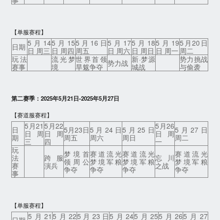
事
【单服赛程】
5月14
5月15
5月16日
5月17
5月18
5月19
5月20日
日期
日 周三
日 周四
周五
日 周六
日 周日
日 周一
周二
玩法
流光梦
世界首领
新·梦源
势力挑战
势力战
赛事
境
旱魃争夺
城战
与偷袭
第二赛季：2025年5月21日-2025年5月27日
【赛道服赛程】
5月21
5月22
5月26
日
5月23日
5月24日
5月25日
5月27日
日 周
日 周
日 周
期
周五
周六
周日
周二
三
四
一
玩
梦境首
赛道流光
赛道流光
赛道流光
法
跨服
忘川
领周公
梦境军粮
梦境军粮
梦境军粮
赛
演兵
之战
争夺
争夺
争夺
争夺
事
【单服赛程】
5月21
5月22
5月23日
5月24
5月25
5月26
5月27
日期