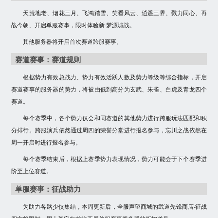
天荒地老、烟花三月、飞鸿踏雪、笑看风云、逍遥三界、戮力同心、再
战今朝、
开启单服赛事，限时体验新·梦源城战。
其他服务器将开启首次赛道跨服赛事。
赛道赛事：赛道规则
根据势力有效总战力、势力有效活跃人数及势力等级等综合指标，开启
赛道赛事的服务器的势力，将被由低到高分为玄武、朱雀、白虎及青龙四个
赛道。
每个赛季中，各个势力仅会和同赛道的其他势力进行跨服玩法匹配和积
分排行。跨服演兵依然通过周四的荣誉分堂进行报名参与，忘川之战依然在
周一开启时进行报名参与。
每个赛季结束后，根据上赛季势力表现情况，势力可能会于下个赛季进
阶至上位赛道。
单服赛事：征战助力
为助力各路少侠集结，本周更新后，
全服声望商城的武道先锋商店·征战