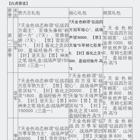
【白虎赛道】
赛
名
势力主礼包
核心礼包
精英礼包
季
次
7天金色称谓“征战四
7天金色动态称谓“征战四
7天金色称
方霸主”、至臻头像框“称
方冠军核心”、战场
谓“征战四方冠
第
霸一方”（7天）、荣膺翅
军精英”、山河
声望30000、【禁】
一/
膀（7天）、【禁】雷音溟
冠
金券1000、铁
二
钻*1、【封】炼化之灵20
天璇*5/草精七彩果*
军
甲依然声望+3
赛
00、盈福经验丹·究*3、
0、草精七彩果
5、【封】炼化之灵1
季
【封】逆天玉/【禁】神来
*2、盈福经验
之笔·陆礼盒/战场声望150
500、盈福经验丹·高
丹·高*3
000（三选一）
*3
7天金色称谓“征
7天金色称
7天金色动态称谓“征战四
战四方亚军核
谓“征战四方亚
方亚军势力主”、【禁】雷
心”、战场场声望
军精英”、山河
音溟钻*1、【封】炼化之
30000、【禁】
亚
金券800、铁
灵*1800、盈福经验丹·究*
天璇*5/天域声望
军
甲依然声望+2
3、【封】逆天玉/【禁】
400/【禁】雷音
5、草精七彩果
神来之笔·陆礼盒/战场声望
溟钻*3、【封】
*2、盈福经验
150000（三选一）
炼化之灵1400、
丹·高*3
盈福经验丹·高*3
7天金色称谓“征
7天金色称
战四方季军核
谓“征战四方季
7天金色动态称谓“征战四
心”、战场声望25
军精英”、山河
方季军势力主”、战场声望
季
000、【禁】天璇
金券600、铁
80000、【禁】雷音溟钻*