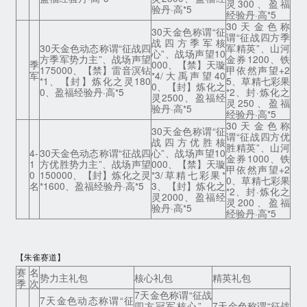
灵300、盈福
验丹·高*5
经验丹·高*5
30天金色称
30天金色称谓“征
谓“征战四方季
战四方季军核
30天金色动态称谓“征战四
军精英”、山河
心”、战场声望10
方季军势力主”、战场声望
金券1200、铁
季
000、【禁】天璇
175000、【禁】雷音溟钻
甲依然声望+2
军
*4/大禹声望40
*1、【封】炼化之灵180
5、草精七彩果
0、【封】炼化之
0、盈福经验丹·高*5
*2、封·炼化之
灵2500、盈福经
灵250、盈福
验丹·高*5
经验丹·高*5
30天金色称
30天金色称谓“征
谓“征战四方优
战四方优胜核
胜精英”、山河
4-
30天金色动态称谓“征战四
心”、战场声望10
金券1000、铁
1
方优胜势力主”、战场声望
000、【禁】天璇
甲依然声望+2
0
150000、【封】炼化之灵
*3/草精七彩果*
0、草精七彩果
名
*1600、盈福经验丹·高*5
3、【封】炼化之
*2、封·炼化之
灵2000、盈福经
灵200、盈福
验丹·高*5
经验丹·高*5
【朱雀赛道】
赛
名
势力主礼包
核心礼包
精英礼包
季
次
7天金色称谓“征战
7天金色动态称谓“征
四方冠军核心”、
7天金色称谓“征战