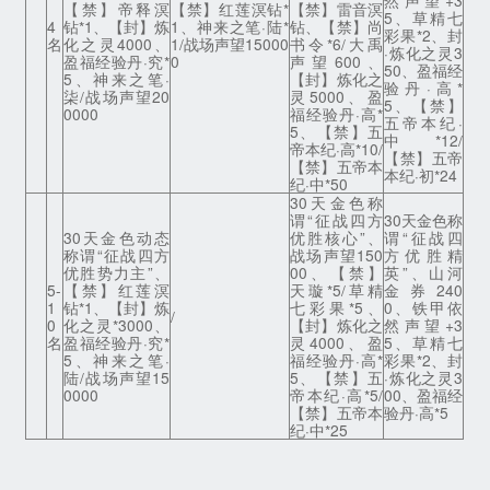
然声望+3
【禁】帝释溟
【禁】红莲溟钻*
【禁】雷音溟
5、草精七
4
钻*1、【封】炼
1、神来之笔·陆*
钻、【禁】尚
彩果*2、封
名
化之灵4000、
1/战场声望15000
书令*6/大禹
·炼化之灵3
盈福经验丹·究*
0
声望600、
50、盈福经
5、神来之笔·
【封】炼化之
验丹·高*
柒/战场声望20
灵5000、盈
5、【禁】
0000
福经验丹·高*
五帝本纪·
5、【禁】五
中*12/
帝本纪·高*10/
【禁】五帝
【禁】五帝本
本纪·初*24
纪·中*50
30天金色称
谓“征战四方
30天金色称
30天金色动态
优胜核心”、
谓“征战四
称谓“征战四方
战场声望150
方优胜精
优胜势力主”、
00、【禁】
英”、山河
5-
【禁】红莲溟
天璇*5/草精
金券240
1
钻*1、【封】炼
七彩果*5、
0、铁甲依
/
0
化之灵*3000、
【封】炼化之
然声望+3
名
盈福经验丹·究*
灵4000、盈
5、草精七
5、神来之笔·
福经验丹·高*
彩果*2、封
陆/战场声望15
5、【禁】五
·炼化之灵3
0000
帝本纪·高*5/
00、盈福经
【禁】五帝本
验丹·高*5
纪·中*25