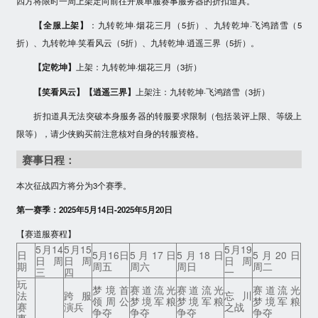
四方
将限时一周上架定向前往开展单服赛事服务器的折扣道具。
【全服上架】
：九转乾坤·烟花三月
（5折）
、九转乾坤·飞鸿踏雪
（5
折）
、九转乾坤·笑看风云
（5折）
、九转乾坤·逍遥三界
（5折）
。
【定乾坤】
上架：九转乾坤·烟花三月
（3折）
【笑看风云】【逍遥三界】
上架注：九转乾坤·飞鸿踏雪
（3折）
折扣道具无法突破本身服务器的转服要求限制（包括装评上限、等级上
限等），请少侠购买前注意核对自身的转服资格。
赛事日程：
本次征战四方将分为3个赛季。
第一赛季：2025年5月14日-2025年5月20日
【赛道服赛程】
5月14
5月15
5月19
日
5月16日
5月17日
5月18日
5月20日
日 周
日 周
日 周
期
周五
周六
周日
周二
三
四
一
玩
梦境首
赛道流光
赛道流光
赛道流光
法
跨服
忘川
领周公
梦境军粮
梦境军粮
梦境军粮
赛
演兵
之战
争夺
争夺
争夺
争夺