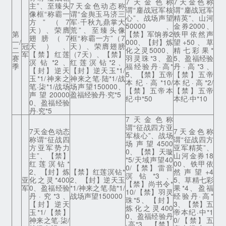
7天金色称
7天金色称
主”、至臻头
7天金色动态称
谓“鏖战冠军核
谓“鏖战冠军
像框“称霸一
谓“金舆玉马济三
心”、战场声望
精英”、山河
方”（7
军·千秋九鼎掌大
50000、
金券2000、
天）、荣膺
荒”、至臻头像
第
【禁】军饷券2
铁甲依然声
翅膀（7
框“称霸一方”（7
一/
000、【封】炼
望+50、草
冠
天）、
天）、荣膺翅膀
二
化之灵5000、
精七彩果*
军
【禁】红莲
（7天）、【禁】
赛
羽灵珠*3、盈
5、盈福经验
溟钻*2、
红莲溟钻*2、
季
福经验丹·高*
丹·高*3、
【封】逆天
【封】逆天玉*1/
5、【禁】五帝
【禁】五帝
玉*1/神来之
神来之笔·陆*1/战
本纪·高*10/
本纪·高*2/
笔·柒*1/战场
场声望150000、
【禁】五帝本
【禁】五帝
声望20000
盈福经验丹·究*5
纪·中*50
本纪·中*10
0、盈福经验
丹·究*5
7天金色称
谓“征战四方亚
7天金色动态
7天金色称
军核心”、战场
称谓“征战四
谓“征战四方
场声望4500
方亚军势力
亚军精英”、
0、【禁】天璇
主”、【禁】
山河金券18
*5/天域声望40
红莲溟钻*
00、铁甲依
0/【禁】雷音
2、【封】炼
【禁】红莲溟钻*
然声望+4
溟钻*3、
亚
化之灵*400
2、【封】逆天玉
5、草精七彩
【禁】尚书令*
军
0、盈福经验
*1/神来之笔·陆*1/
果*4、盈福
10/【禁】羽灵
丹·究*3、
战场声望150000
经验丹·高*
珠*5、【封】
【封】逆天
3、【禁】五
炼化之灵400
玉*1/【禁】
帝本纪·中*1
0、盈福经验丹
神来之笔·柒/
0/【禁】五
·高*3、【禁】