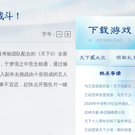
战斗！
字号：
最考验团队配合的《天下3》全新
眠，于梦境之中意念相通，通过修
进入副本去挑战由十巫组成的五人
热点导读
，事不宜迟，赶快点开预告片一睹
与王祖贤面对面！天下玩家生态大会名单公示
王祖贤将首度现身，与天下少侠面对面！
2026年中资料片纪念外观礼盒「蜀渊问剑」现已上线！
启神天极·神启巅峰赛公告
天下十八周年庆线下嘉年华活动名单公示
王祖贤致天下少侠：期待相遇于大荒！18周年专属问候请查收