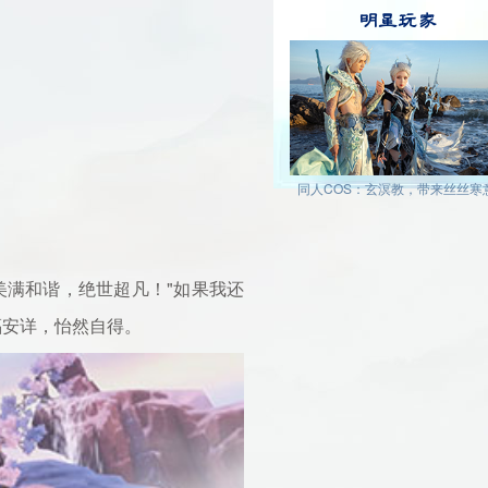
明星玩家
同人COS：玄溟教，带来丝丝寒
满和谐，绝世超凡！"如果我还
福安详，怡然自得。