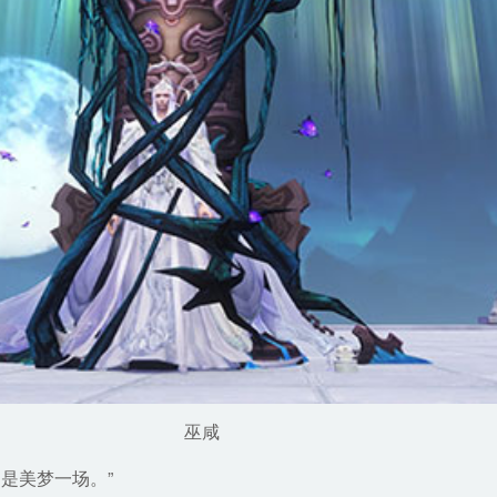
巫咸
是美梦一场。”