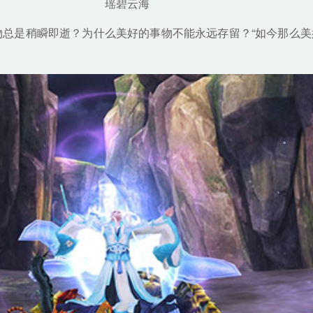
瑶碧云海
总是稍瞬即逝？为什么美好的事物不能永远存留？“如今那么美