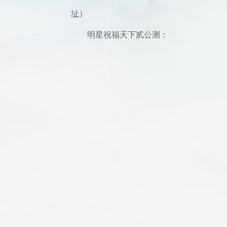
址
）
明星祝福天下贰公测：