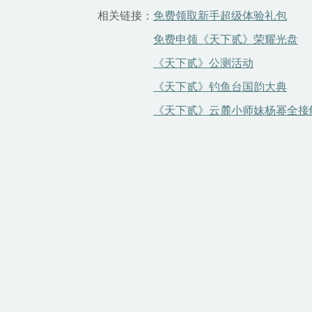
相关链接：
免费领取新手超级体验礼包
免费申领《天下贰》荣耀光盘
《天下贰》公测活动
《天下贰》钓鱼台国韵大典
《天下贰》云麓小师妹杨幂全接