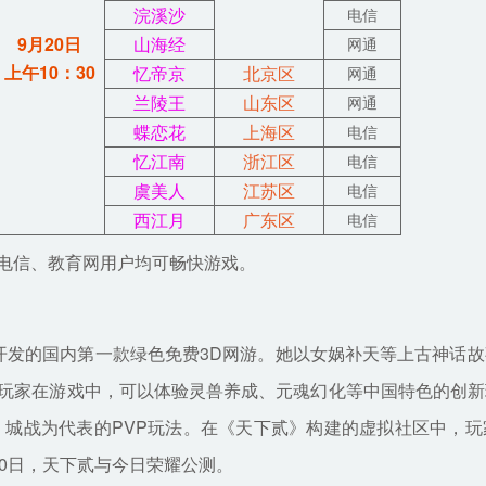
浣溪沙
电信
9月20日
山海经
网通
上午10：30
忆帝京
北京区
网通
兰陵王
山东区
网通
蝶恋花
上海区
电信
忆江南
浙江区
电信
虞美人
江苏区
电信
西江月
广东区
电信
信、教育网用户均可畅快游戏。
发的国内第一款绿色免费3D网游。她以女娲补天等上古神话故
玩家在游戏中，可以体验灵兽养成、元魂幻化等中国特色的创新
战、城战为代表的PVP玩法。在《天下贰》构建的虚拟社区中，
0日，天下贰与今日荣耀公测。