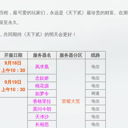
程，最可爱的玩家们，永远是《天下贰》最珍贵的财富。在测
留至永久。
共同期待《天下贰》的明天会更好！
开服日期
服务器名
服务器分区
线路
9月18日
凤求凰
电信
上午10：30
念奴娇
电信
9月19日
桃花源
电信
上午10：30
如梦令
网通
香格里拉
荣耀大荒
电信
莫问今朝
电信
天净沙
电信
长相思
电信