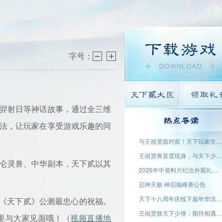
字号：
羿射日等神话故事，通过全三维
热点导读
法，让玩家在享受游戏乐趣的同
与王祖贤面对面！天下玩家生态大会名单公示
王祖贤将首度现身，与天下少侠面对面！
仑灵兽、中华副本，天下贰以其
2026年中资料片纪念外观礼盒「蜀渊问剑」现已上线！
启神天极·神启巅峰赛公告
天下十八周年庆线下嘉年华活动名单公示
《天下贰》公测最忠心的祝福。
王祖贤致天下少侠：期待相遇于大荒！18周年专属问候请查收
里与大家见面哦！（
视频直播地