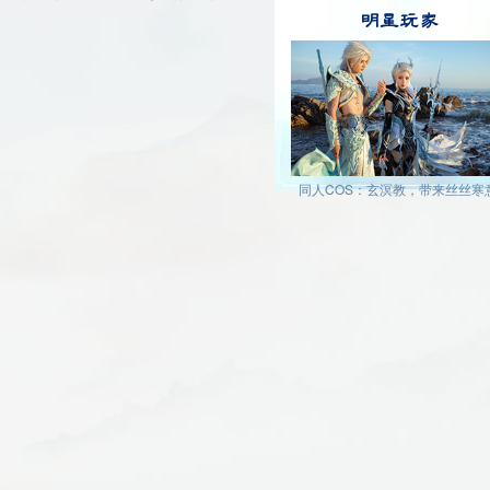
明星玩家
同人COS：玄溟教，带来丝丝寒