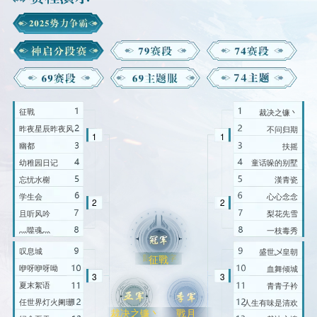
征戰
裁决之镰丶
昨夜星辰昨夜风
不问归期
1
1
幽都
扶摇
幼稚园日记
童话哚的别墅
忘忧水榭
漢青瓷
学生会
心心念念
2
2
且听风吟
梨花先雪
灬噬魂灬
一枝毒秀
叹息城
盛世乄皇朝
征戰
咿呀咿呀呦
血舞倾城
3
3
夏末絮语
青青子衿
任世界灯火阑珊
人生有味是清欢
裁决之镰丶
戰月