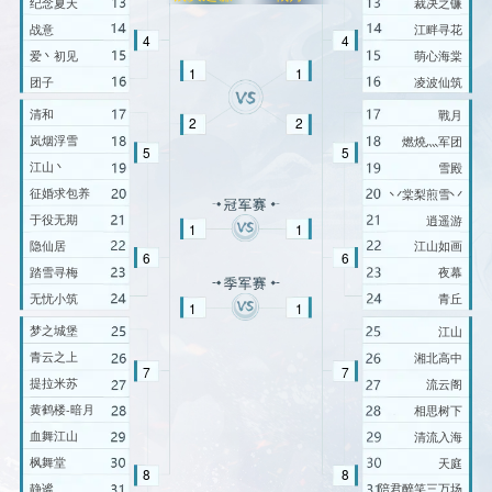
纪念夏天
裁决之镰
战意
江畔寻花
4
4
爱丶初见
萌心海棠
1
1
团子
凌波仙筑
清和
戰月
2
2
岚烟浮雪
燃燒灬军团
5
5
江山丶
雪殿
征婚求包养
丷棠梨煎雪丷
于役无期
逍遥游
1
1
隐仙居
江山如画
6
6
踏雪寻梅
夜幕
无忧小筑
青丘
1
1
梦之城堡
江山
青云之上
湘北高中
7
7
提拉米苏
流云阁
黄鹤楼-暗月
相思树下
血舞江山
清流入海
枫舞堂
天庭
8
8
静谧
陪君醉笑三万场