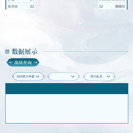
欢乐谷
胭脂扣
2025势力争霸
势力队员