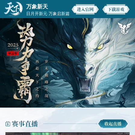
《天下
万象新天
日月开新元·万象启新篇
3》赛事
中心