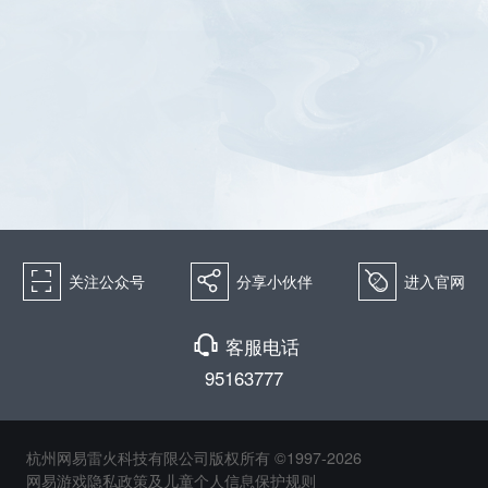
򰀁
򰀂
򰀄
关注公众号
分享小伙伴
进入官网
򰀃
客服电话
95163777
杭州网易雷火科技有限公司版权所有 ©1997-2026
网易游戏隐私政策及儿童个人信息保护规则