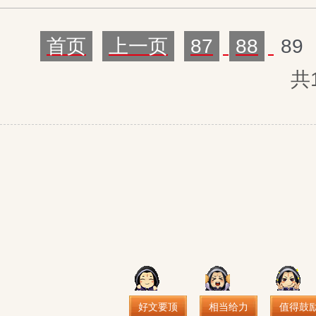
首页
上一页
87
88
89
共
好文要顶
相当给力
值得鼓