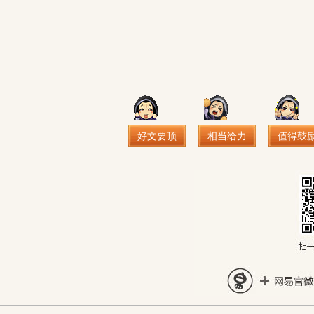
好文要顶
相当给力
值得鼓