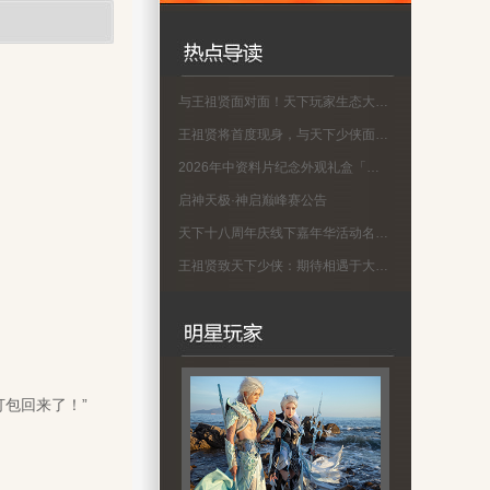
与王祖贤面对面！天下玩家生态大会名单公示
王祖贤将首度现身，与天下少侠面对面！
2026年中资料片纪念外观礼盒「蜀渊问剑」现已上线！
启神天极·神启巅峰赛公告
天下十八周年庆线下嘉年华活动名单公示
王祖贤致天下少侠：期待相遇于大荒！18周年专属问候请查收
包回来了！”