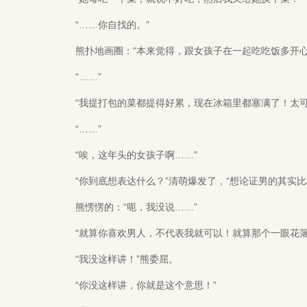
“……你自找的。”
熊扑地画圈：“本来觉得，跟女孩子在一起吃吃饭多开心，
“……”
“我提打包的菜都提得好累，现在冰箱里都塞满了！太可
“……”
“唉，这年头的女孩子啊……”
“你到底想表达什么？”清萌爆发了，“想论证男的其实比
熊愣愣的：“呃，我没说……”
“就算你喜欢男人，不代表我就可以！就算那个一眼花落
“我没这样讲！”熊委屈。
“你没这样讲，你就是这个意思！”