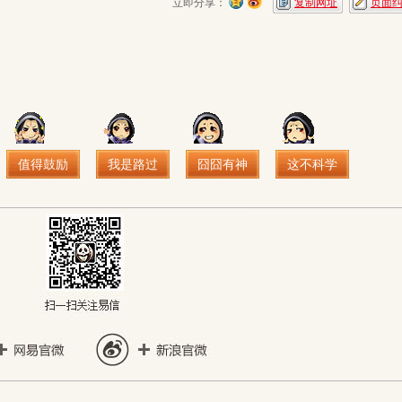
立即分享：
复制网址
页面
值得鼓励
我是路过
囧囧有神
这不科学