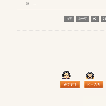
噗……
首页
上一页
97
9
好文要顶
相当给力