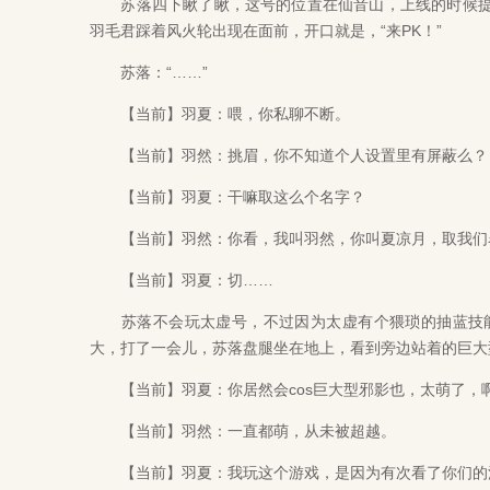
苏落四下瞅了瞅，这号的位置在仙音山，上线的时候提
羽毛君踩着风火轮出现在面前，开口就是，“来PK！”
苏落：“……”
【当前】羽夏：喂，你私聊不断。
【当前】羽然：挑眉，你不知道个人设置里有屏蔽么？
【当前】羽夏：干嘛取这么个名字？
【当前】羽然：你看，我叫羽然，你叫夏凉月，取我们名
【当前】羽夏：切……
苏落不会玩太虚号，不过因为太虚有个猥琐的抽蓝技能
大，打了一会儿，苏落盘腿坐在地上，看到旁边站着的巨大
【当前】羽夏：你居然会cos巨大型邪影也，太萌了，
【当前】羽然：一直都萌，从未被超越。
【当前】羽夏：我玩这个游戏，是因为有次看了你们的活