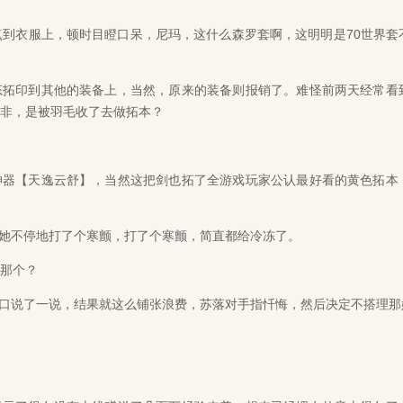
到衣服上，顿时目瞪口呆，尼玛，这什么森罗套啊，这明明是70世界套
拓印到其他的装备上，当然，原来的装备则报销了。难怪前两天经常看
莫非，是被羽毛收了去做拓本？
器【天逸云舒】，当然这把剑也拓了全游戏玩家公认最好看的黄色拓本
不停地打了个寒颤，打了个寒颤，简直都给冷冻了。
那个？
说了一说，结果就这么铺张浪费，苏落对手指忏悔，然后决定不搭理那