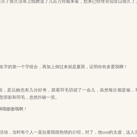
示了很久没有上线赠送了几百万经验来着，想来已经埋在仙音山很久了
字的第一个字组合，再加上倒过来就是夏雨，证明你有多爱我啊！
，是以她也有几分好奇，跟着羽毛切磋了一会儿，虽然每次都是输，
型邪影和羽毛，忽然扑哧一笑。
啊哦嗷嗷哦啊！
动，当时有个人一直拉着我很热情的介绍，对了，他cos的太虚，这人