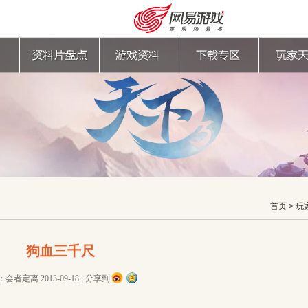
首页
>
玩
狗血三千尺
购卡充值
客服中心
：会者定离
2013-09-18
|
分享到: