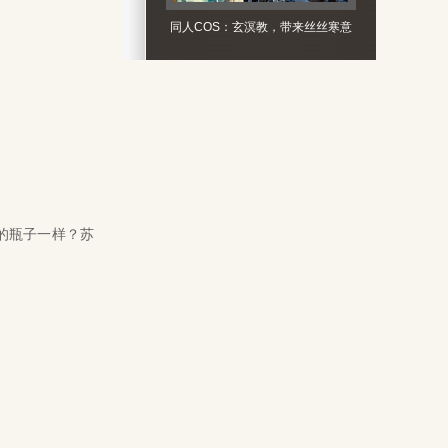
同人COS：玄溟教，带来丝丝寒意
的瓶子一样？苏