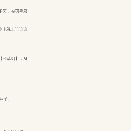
不灭，被羽毛君
到电视上谁谁谁
【囧草剑】，身
妹子。