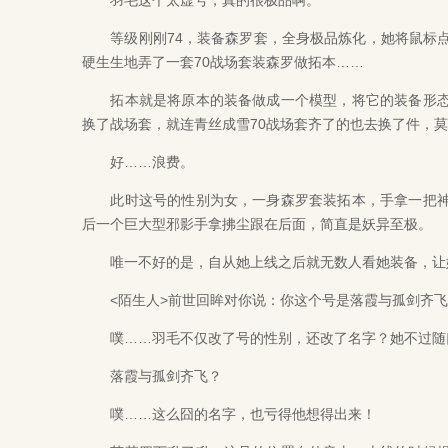
羽毛这个太虚号，真的很极品啊。
等级刚刚74，装备森罗套，全身极品炼化，她将鼠标点
硬生生地弄了一套70战场套装森罗做拓本……
拓本就是将原本的装备做成一个模型，将它的装备形态
换了战场套，就连青丝成雪70战场套齐了的也去换了件，
好……浪费。
此时这号的性别为女，一身森罗套装拓本，手拿一把神
后一个巨大型邪影手拿拂尘跟在后面，简直是妖异至极。
唯一不好的是，自从她上线之后就无数人看她装备，让她
<陌生人>前世回眸对你说：你这个号是落霞与孤剑齐飞
噗……羽毛不仅改了号的性别，还改了名字？她不过随口
落霞与孤剑齐飞？
噗……这么囧的名字，也亏得他想得出来！