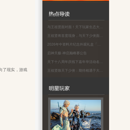
与王祖贤面对面！天下玩家生态大会名单公示
王祖贤将首度现身，与天下少侠面对面！
2026年中资料片纪念外观礼盒「蜀渊问剑」现已上线！
启神天极·神启巅峰赛公告
天下十八周年庆线下嘉年华活动名单公示
向了现实，游戏
王祖贤致天下少侠：期待相遇于大荒！18周年专属问候请查收