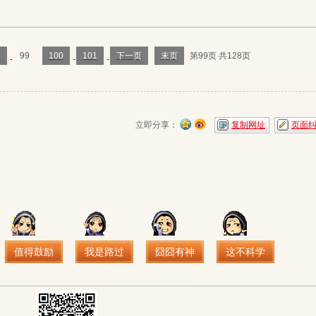
8
99
100
101
下一页
末页
第99页 共128页
立即分享：
复制网址
页面
值得鼓励
我是路过
囧囧有神
这不科学