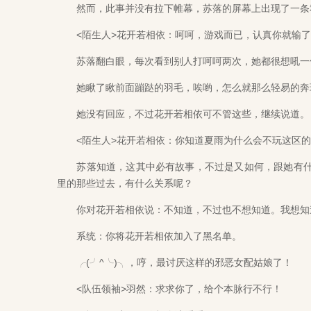
然而，此事并没有拉下帷幕，苏落的屏幕上出现了一条
<陌生人>花开若相依：呵呵，游戏而已，认真你就输了
苏落翻白眼，每次看到别人打呵呵两次，她都很想吼一
她瞅了瞅前面蹦跶的羽毛，唉哟，怎么就那么轻易的奔
她没有回应，不过花开若相依可不管这些，继续说道。
<陌生人>花开若相依：你知道夏雨为什么会不玩这区的
苏落知道，这其中必有故事，不过是又如何，跟她有什
里的那些过去，有什么关系呢？
你对花开若相依说：不知道，不过也不想知道。我想知
系统：你将花开若相依加入了黑名单。
╭(╯^╰)╮，哼，最讨厌这样的邪恶女配姑娘了！
<队伍领袖>羽然：求求你了，给个本脉行不行！