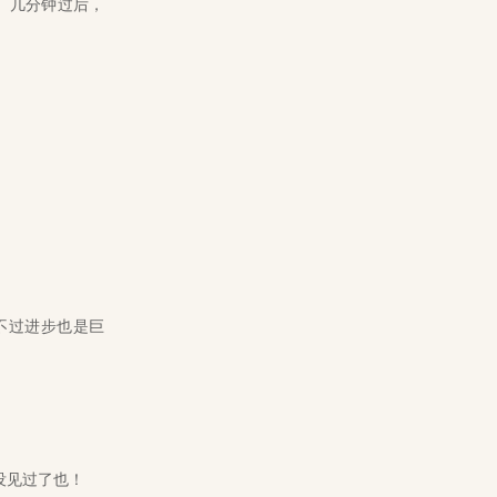
。几分钟过后，
不过进步也是巨
没见过了也！