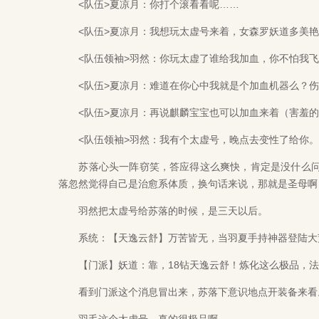
<队伍>夏凉月：你打个滚看看呢……
<队伍>夏凉月：我想玩太虚号来着，女森罗妖道多美艳
<队伍领袖>羽然：你玩太虚了谁给我加血，你不怕我飞
<队伍>夏凉月：难道在你心中我就是个加血机器么？伤
<队伍>夏凉月：再说麒麟宝宝也可以加血来着（害羞的
<队伍领袖>羽然：我有个太虚号，晚点去变性了给你。
苏落心头一阵窃笑，答应得这么爽快，肯定是没什么问
落忽然觉得自己是治愈系体质，换句话来说，那就是圣母啊
羽然把太虚号给苏落的时候，是三天以后。
系统：【天逸云舒】万苦皆无，当羽夏手持神器登陆大
【门派】妖道：靠，18钻天逸云舒！炼化这么极品，法
看到门派这个消息冒出来，苏落下意识地点开装备来看