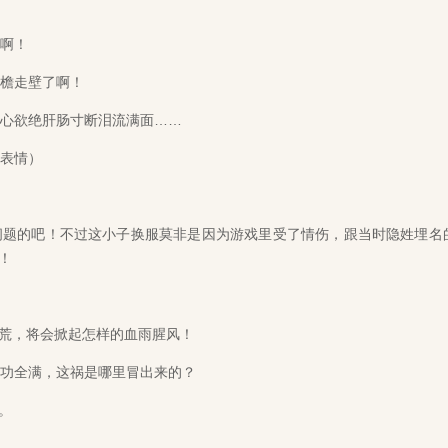
啊！
檐走壁了啊！
心欲绝肝肠寸断泪流满面……
表情）
题的吧！不过这小子换服莫非是因为游戏里受了情伤，跟当时隐姓埋名
！
荒，将会掀起怎样的血雨腥风！
功全满，这祸是哪里冒出来的？
。