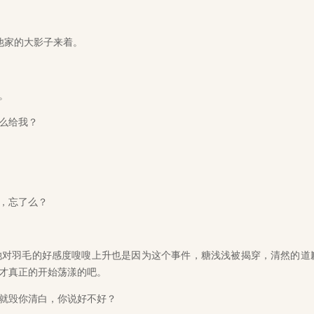
他家的大影子来着。
。
么给我？
，忘了么？
对羽毛的好感度嗖嗖上升也是因为这个事件，糖浅浅被揭穿，清然的道
才真正的开始荡漾的吧。
就毁你清白，你说好不好？