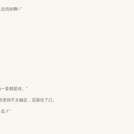
去找你啊~”
一直都是你。”
然变得不太确定，花落住了口。
瓜？”