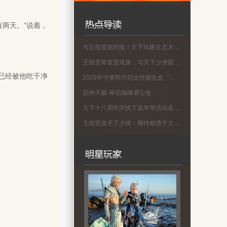
两天。”说着，
与王祖贤面对面！天下玩家生态大会名单公示
王祖贤将首度现身，与天下少侠面对面！
已经被他吃干净
2026年中资料片纪念外观礼盒「蜀渊问剑」现已上线！
启神天极·神启巅峰赛公告
天下十八周年庆线下嘉年华活动名单公示
王祖贤致天下少侠：期待相遇于大荒！18周年专属问候请查收