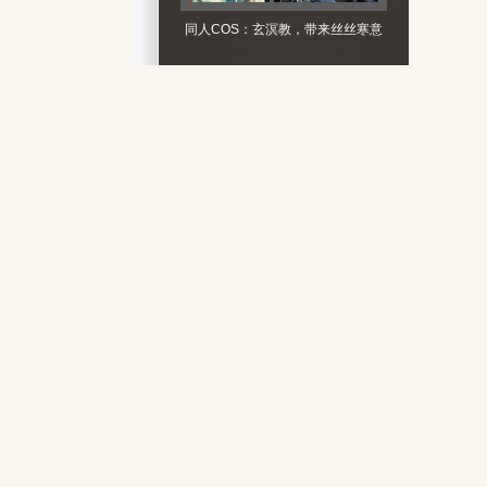
同人COS：玄溟教，带来丝丝寒意