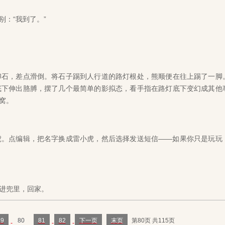
：“我到了。”
石，差点滑倒。将石子踢到人行道的路灯根处，熊顺便在往上踢了一脚
底下伸出胳膊，摆了几个最简单的影拟态，看手指在路灯底下变幻成其他
窝。
。点编辑，把名字换成雷小虎，然后选择发送短信——如果你只是玩玩
进兜里，回家。
79
80
81
82
下一页
末页
第80页 共115页