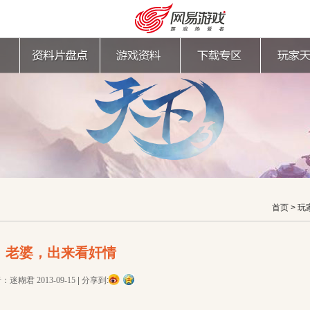
首页
>
玩
老婆，出来看奸情
购卡充值
客服中心
者：迷糊君
2013-09-15
|
分享到: