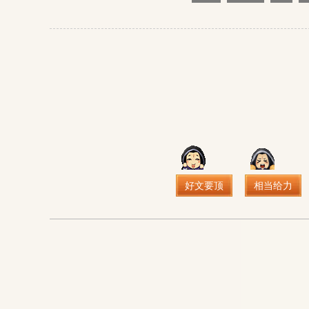
好文要顶
相当给力