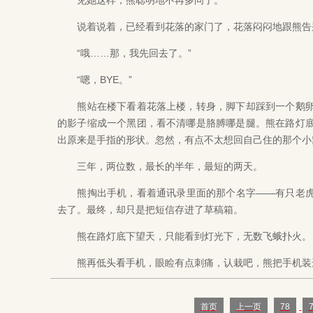
见她这样，熊聪明地不再多问了。
说着说着，已经看到花落的家门了，花落闷闷地跟熊告别
“哦……那，我先回去了。”
“嗯，BYE。”
熊站在楼下看着花落上楼，转身，脚下却踩到一个鹅卵
的影子缩成一个黑团，看不清哪是胳膊哪是腿。熊在路灯
出原来是手指的形状。忽然，有点不太想回自己住的那个小
三年，两位数，最长的半年，最短的两天。
熊掏出手机，看着通讯录里面的那个名字——有只老虎
去了。最终，却只是把短信存进了草稿箱。
熊在路灯底下望天，只能看到灯光下，无数飞蛾扑火。
熊再低头看手机，眼睑有点刺痛，认栽吧，熊把手机装
首页
上一页
78