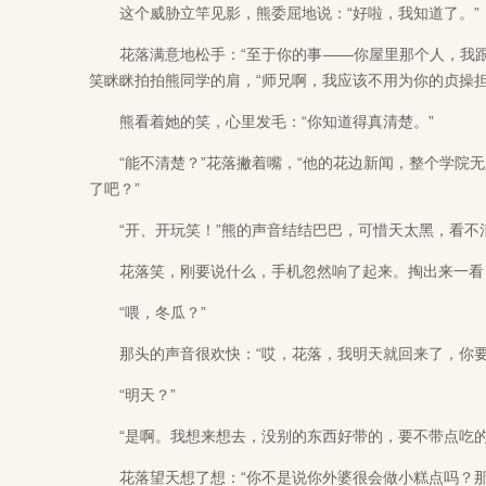
这个威胁立竿见影，熊委屈地说：“好啦，我知道了。”
花落满意地松手：“至于你的事——你屋里那个人，我跟
笑眯眯拍拍熊同学的肩，“师兄啊，我应该不用为你的贞操担
熊看着她的笑，心里发毛：“你知道得真清楚。”
“能不清楚？”花落撇着嘴，“他的花边新闻，整个学院无
了吧？”
“开、开玩笑！”熊的声音结结巴巴，可惜天太黑，看不
花落笑，刚要说什么，手机忽然响了起来。掏出来一看
“喂，冬瓜？”
那头的声音很欢快：“哎，花落，我明天就回来了，你要
“明天？”
“是啊。我想来想去，没别的东西好带的，要不带点吃的
花落望天想了想：“你不是说你外婆很会做小糕点吗？那