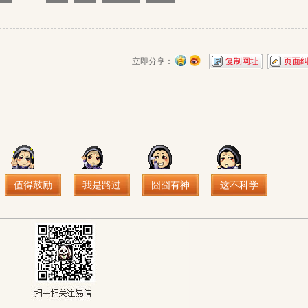
立即分享：
复制网址
页面
值得鼓励
我是路过
囧囧有神
这不科学