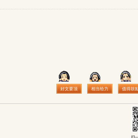
好文要顶
相当给力
值得鼓