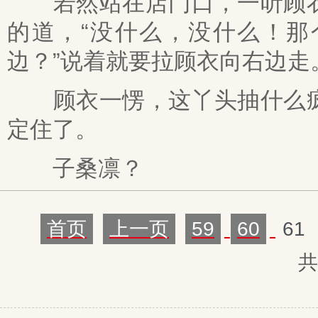
若然站在店门口，一听顾衣
的道，“没什么，没什么！那
边？”说着就要拉顾衣向右边走
顾衣一愣，这丫头抽什么疯
定住了。
子桑凛？
首页
上一页
59
60
61
共