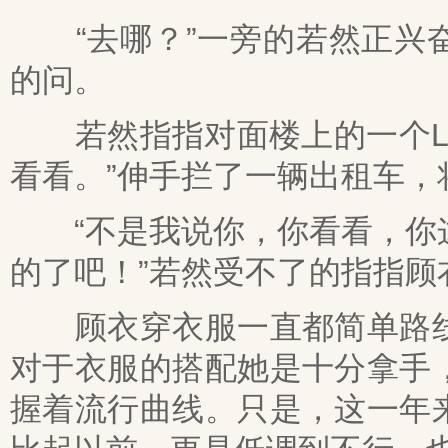
“去哪？”一旁的若然正兴奋
的问。
若然指指对面楼上的一个LE
看看。”伸手拦了一辆出租车，
“不是我说你，你看看，你这
的了吧！”若然受不了的指指顾
顾衣穿衣服一直都简单路线
对于衣服的搭配她是十分拿手
握着流行曲线。只是，这一年