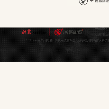
公司简介
杭州网易雷
tx3.163.com由广州网易计算机系统有限公司授权杭州网易雷火科