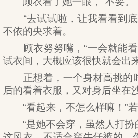
顾衣看了她一眼，“不要。”
“去试试啦，让我看看到底什
不依的央求着。
顾衣努努嘴，“一会就能看到
试衣间，大概应该很快就会出
正想着，一个身材高挑的时
后的看着衣服，又对身后坐在
“看起来，不怎么样嘛！”若
“是她不会穿，虽然人打扮的
这风衣，不适合穿牛仔裤的，