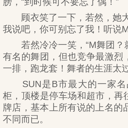
膀，“到时候可不要忘了偶！”
顾衣笑了一下，若然，她大学
我说吧，你可别忘了我！听说M
若然冷冷一笑，“M舞团？就
有名的舞团，但也竞争最激烈
一排，跑龙套！舞者的生涯太过
SUN是B市最大的一家名
柜，顶楼是停车场和超市，再
牌店，基本上所有说的上名的
不同而已。