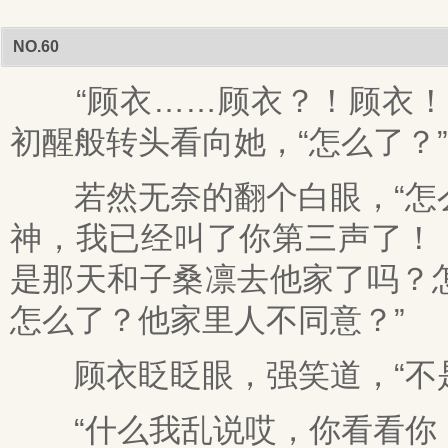
NO.60
“顾衣……顾衣？！顾衣！”
初醒般转头看向她，“怎么了？”
若然无奈的翻个白眼，“怎么
神，我已经叫了你第三声了！
是那天和子桑凛去他家了吗？
怎么了？他家里人不同意？”
顾衣眨眨眼，强笑道，“不是
“什么我乱说哎，你看看你，