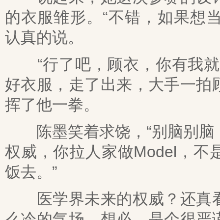
的衣服雏形。“不错，如果想当
认真的说。
“行了吧，顾衣，你有我就够
好衣服，走了出来，大手一拍
挥了他一拳。
陈墨笑着求饶，“别脑别脑！
权威，你拉人家做Model，
饭去。”
医学界未来的权威？还真看
么冷的气场，想必，是个很严