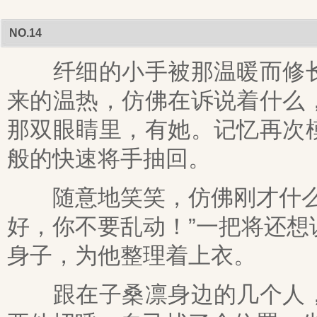
NO.14
纤细的小手被那温暖而修长
来的温热，仿佛在诉说着什么
那双眼睛里，有她。记忆再次
般的快速将手抽回。
随意地笑笑，仿佛刚才什么也
好，你不要乱动！”一把将还
身子，为他整理着上衣。
跟在子桑凛身边的几个人，