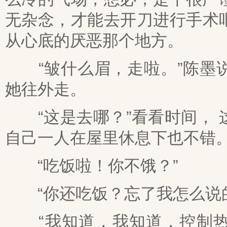
无杂念，才能去开刀进行手术
从心底的厌恶那个地方。
“皱什么眉，走啦。”陈墨说
她往外走。
“这是去哪？”看看时间， 
自己一人在屋里休息下也不错
“吃饭啦！你不饿？”
“你还吃饭？忘了我怎么说的
“我知道，我知道，控制热