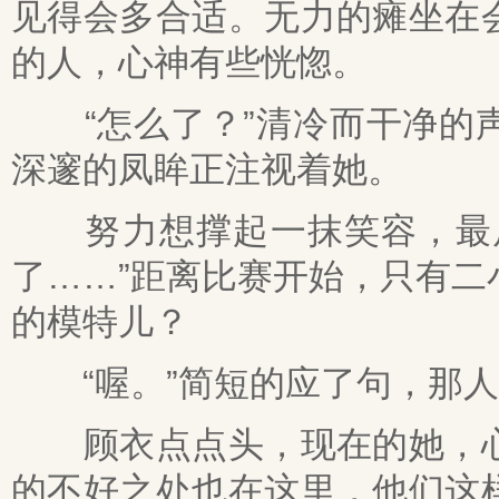
见得会多合适。无力的瘫坐在
的人，心神有些恍惚。
“怎么了？”清冷而干净的声
深邃的凤眸正注视着她。
努力想撑起一抹笑容，最后
了……”距离比赛开始，只有
的模特儿？
“喔。”简短的应了句，那人坐
顾衣点点头，现在的她，心
的不好之处也在这里，他们这