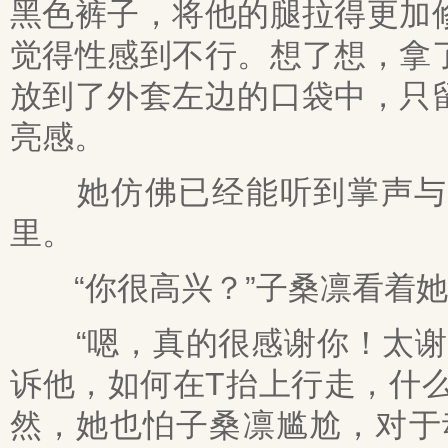
黑色裤子，将他的腿拉得更加
觉得性感到不行。想了想，拿
放到了外套左边的口袋中，只
亮感。
她仿佛已经能听到掌声与赞
里。
“你很高兴？”子桑凛看着她
“嗯，真的很感谢你！太谢谢
诉他，如何在T抬上行走，什么
然，她也怕子桑凛尴尬，对于