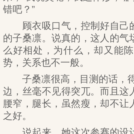
错吧？”
顾衣吸口气，控制好自己的
的子桑凛。说真的，这人的气
么好相处，为什么，却又能陈
势，关系也不一般。
子桑凛很高，目测的话，得有
边，丝毫不见得突兀。而且这
腰窄，腿长，虽然瘦，却不让
之好。
说起来，她这次参赛的设计