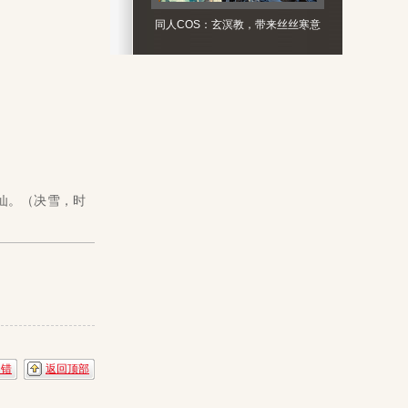
同人COS：玄溟教，带来丝丝寒意
仙。（决雪，时
纠错
返回顶部