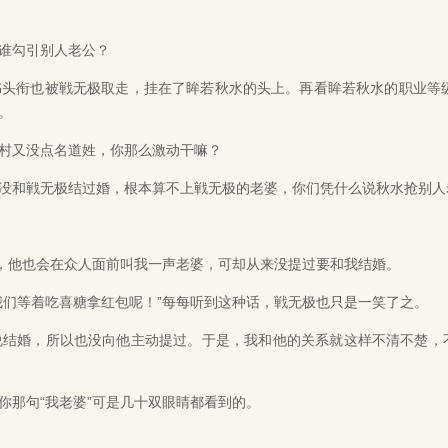
谁勾引别人老公？
衔也被戦无极取走，挂在了眸若秋水的头上。再看眸若秋水的职业等级
。
村又没点名道姓，你那么激动干嘛？
和戦无极结过婚，根本算不上戦无极的老婆，你们凭什么说秋水抢别人
，他也会在众人面前叫我一声老婆，可却从来没提过要和我结婚。
们等着吃喜糖拿红包呢！”每每听到这种话，戦无极也只是一笑了之。
结婚，所以也没向他主动提过。于是，我和他的关系就这样不清不楚，
那句“我老婆”可是几十双眼睛都看到的。