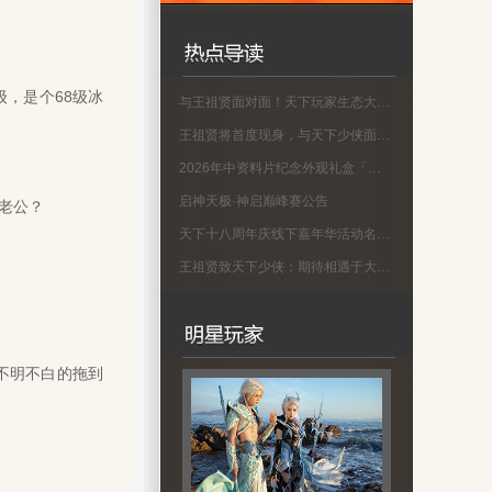
，是个68级冰
与王祖贤面对面！天下玩家生态大会名单公示
王祖贤将首度现身，与天下少侠面对面！
2026年中资料片纪念外观礼盒「蜀渊问剑」现已上线！
启神天极·神启巅峰赛公告
老公？
天下十八周年庆线下嘉年华活动名单公示
王祖贤致天下少侠：期待相遇于大荒！18周年专属问候请查收
不明不白的拖到