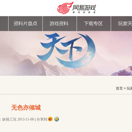
首页
>
玩
无色亦倾城
购卡充值
客服中心
：妖筱三兒
2013-11-06
|
分享到: