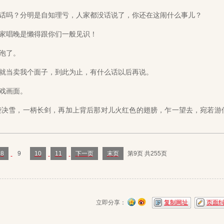
吗？分明是自知理亏，人家都没话说了，你还在这闹什么事儿？
家唱晚是懒得跟你们一般见识！
泡了。
当卖我个面子，到此为止，有什么话以后再说。
戏画面。
决雪，一柄长剑，再加上背后那对儿火红色的翅膀，乍一望去，宛若游
8
9
10
11
下一页
末页
第9页 共255页
立即分享：
复制网址
页面