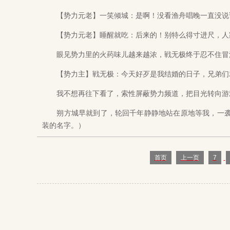
【势力元老】一笑倾城：是啊！没看渔舟唱晚一直没说话
【势力元老】睡醒就吃：后来的！别特么得寸进尺，人
眼见势力里的火药味儿越来越浓，戦无极终于忍不住冒
【势力主】戦无极：今天好歹是我结婚的日子，兄弟们就
我不想再往下看了，索性屏蔽势力频道，把目光转向游
朔方城早就到了，轮回千年静静地站在原地等我，一袭
装的名字。）
首页
上一页
7