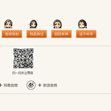
值得鼓励
我是路过
囧囧有神
这不科学