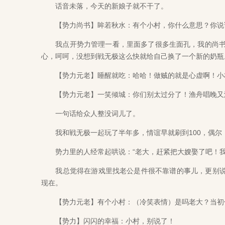
话音未落，今天的新娘子就不干了。
【势力尚书】眸若秋水：有个小村，你什么意思？你说
我点开势力管理一看，里面多了很多生面孔，我的尚书头
心，呵呵，没想到戦无极这么快就给自己换了一个新的奶瓶
【势力元老】睡醒就吃：哈哈！做贼的就是心虚啊！小
【势力元老】一笑倾城：你们别太过分了！渔舟唱晚又没
一句话给众人整没词儿了。
我和戦无极一起玩了半年多，情谊早就刷到100，偶尔
势力里的人经常起哄说：“老大，赶紧把大嫂娶了吧！我
我总觉得在游戏里找老公是件很不靠谱的事儿，更别说
现在。
【势力元老】有个小村：（冷笑表情）是吗老大？当初你
【势力】闪闪的幸福：小村，别说了！