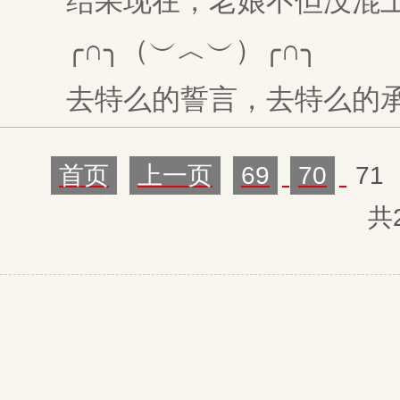
结果现在，老娘不但没混上
╭∩╮（︶︿︶）╭∩╮
去特么的誓言，去特么的承
首页
上一页
69
70
71
共