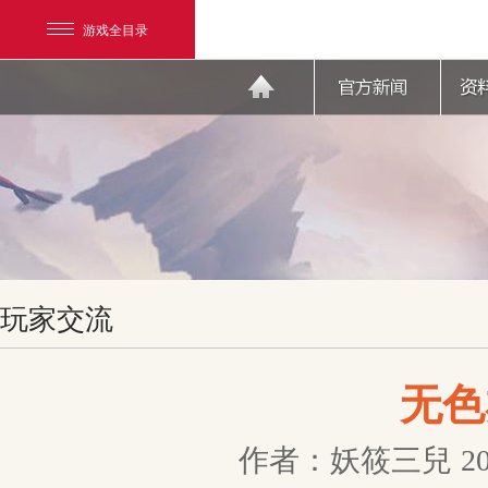
游戏全目录
网易游戏
玩家交流
游戏爱好者
我的足迹：
天下3
无色
作者：妖筱三兒
2