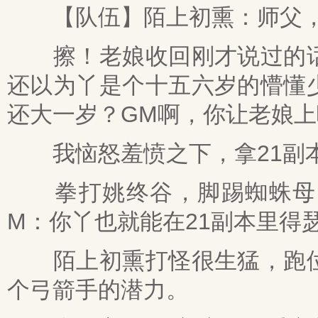
【队伍】陌上初熏：师父，
擦！老娘收回刚才说过的话
还以为丫是个十五六岁的懵懂
还大一岁？GM啊，你让老娘
我恼怒羞愤之下，拿21副本
拳打姚终谷，脚踢蜘蛛母，
M：你丫也就能在21副本里得瑟
陌上初熏打怪很生猛，跑位
个弓箭手的潜力。