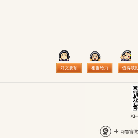
好文要顶
相当给力
值得鼓