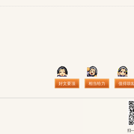
好文要顶
相当给力
值得鼓