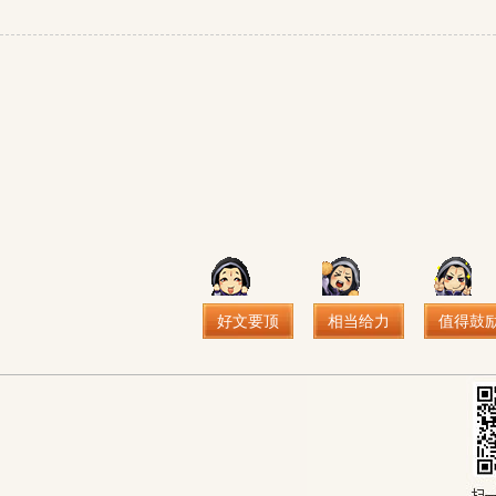
好文要顶
相当给力
值得鼓