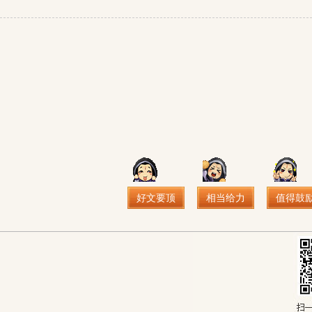
好文要顶
相当给力
值得鼓