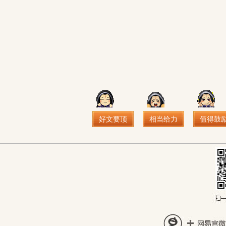
好文要顶
相当给力
值得鼓