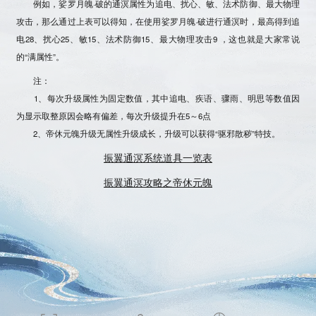
例如，娑罗月魄·破的通溟属性为追电、扰心、敏、法术防御、最大物理
攻击，那么通过上表可以得知，在使用娑罗月魄·破进行通溟时，最高得到追
电28、扰心25、敏15、法术防御15、最大物理攻击9 ，这也就是大家常说
的“满属性”。
注：
1、每次升级属性为固定数值，其中追电、疾语、骤雨、明思等数值因
为显示取整原因会略有偏差，每次升级提升在5～6点
2、帝休元魄升级无属性升级成长，升级可以获得“驱邪散秽”特技。
振翼通溟系统道具一览表
振翼通溟攻略之帝休元魄