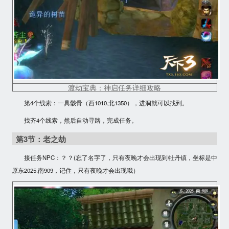
渡劫宝典：神启任务详细攻略
第4个线索
：一具骸骨（西1010.北1350），进洞就可以找到。
找齐4个线索，然后自动寻路，完成任务。
第3节：老之劫
接任务NPC：？？(忘了名字了，
只有夜晚才会出现到牡丹镇
，坐标是中
原东2025.南909，记住，只有夜晚才会出现哦）