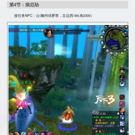
第4节：病厄劫
接任务NPC：云(幽州绿萝禁，左边西184.南2300）