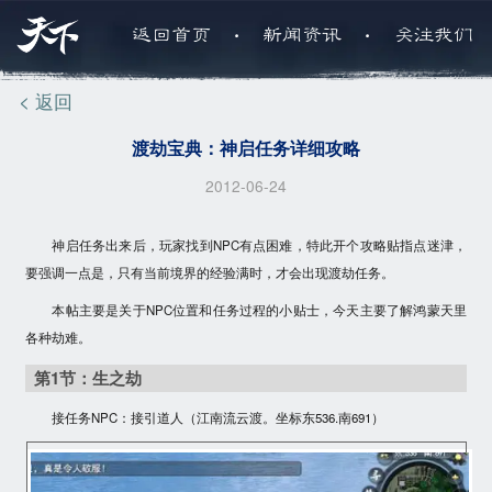
.
.
返回首页
新闻资讯
关注我们
< 返回
渡劫宝典：神启任务详细攻略
2012-06-24
神启任务出来后，玩家找到NPC有点困难，特此开个攻略贴指点迷津，
要强调一点是，
只有当前境界的经验满时，才会出现渡劫任务
。
本帖主要是关于NPC位置和任务过程的小贴士，今天主要了解
鸿蒙天
里
各种劫难。
第1节：生之劫
接任务NPC：
接引道人
（江南流云渡。坐标东536.南691）