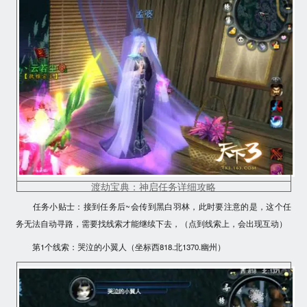
渡劫宝典：神启任务详细攻略
任务小贴士：接到任务后~会传到黑白羽林，此时要注意的是，这个任
务无法自动寻路，
需要找线索才能继续下去
，（点到线索上，会出现互动）
第1个线索
：哭泣的小翼人（坐标西818.北1370.幽州）