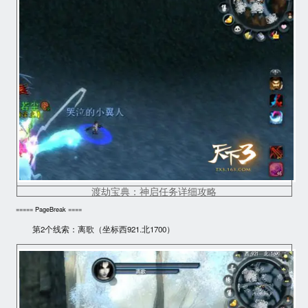
渡劫宝典：神启任务详细攻略
===== PageBreak ====
第2个线索
：离歌（坐标西921.北1700）