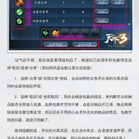
运气还不错，然后就是整理战利品了，根据自己的需求和包裹情况选
择“取回”或者“出售”（雷钻和武器会默认显示在前面）
1、选择“出售”或“全部出售”按钮，
会自动帮您出售开出来的大禹武器，
同时会获得相应声望
。
2、选择“取回”或“全部取回”，系统会根据包裹的情况，来判断开出的物
品能否全部放入包裹，如果包裹栏空间不够，会提示物品栏已满，物品将继
续保留在聚宝阁这里，所以完全不用担心会意外丢失的物品的情况，包裹空
间的问题，就迎刃而解了。
值得提醒的是，
开出的大禹武器，在点击出售后，会直接变成声望，而
且这个操作是不可逆的，无法再回购
，所以在操作的时候，要特别注意！