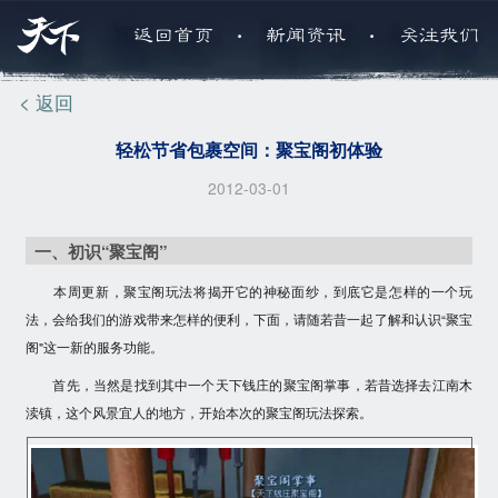
.
.
返回首页
新闻资讯
关注我们
< 返回
轻松节省包裹空间：聚宝阁初体验
2012-03-01
一、初识“聚宝阁”
本周更新，聚宝阁玩法将揭开它的神秘面纱，到底它是怎样的一个玩
法，会给我们的游戏带来怎样的便利，下面，请随若昔一起了解和认识“聚宝
阁"这一新的服务功能。
首先，当然是找到其中一个
天下钱庄的聚宝阁掌事
，若昔选择去江南木
渎镇，这个风景宜人的地方，开始本次的聚宝阁玩法探索。