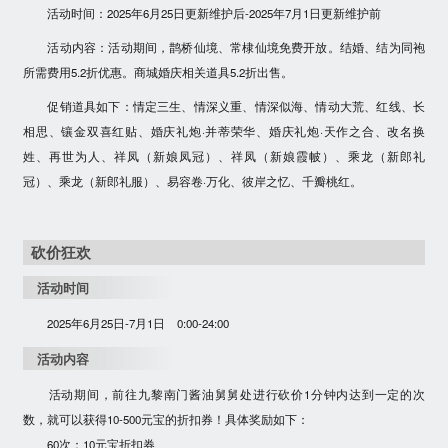
活动时间：2025年6月25日更新维护后-2025年7月1日更新维护前
活动内容：活动期间，鹊桥仙境、常棣仙境免费开放。结婚、结为同袍
所需费用5.2折优惠。商城婚庆相关道具5.2折出售。
促销道具如下：情定三生、情深义重、情深似海、情动大荒、红线、长
相思、镶金双喜红贴、婚庆礼炮·并蒂荣华、婚庆礼炮·天作之合、改名换
姓、再世为人、祥凤（新娘凤冠）、祥凤（新娘霞帔）、乘龙（新郎礼
冠）、乘龙（新郎礼服）、易容卷·万化、彼岸之忆、千瓣桃红。
砍价狂欢
活动时间
2025年6月25日-7月1日 0:00-24:00
活动内容
活动期间，前往九黎南门酱油舅舅处进行砍价1分钟内达到一定的次
数，就可以获得10-500元宝的折扣券！具体奖励如下：
60次：10元宝折扣券