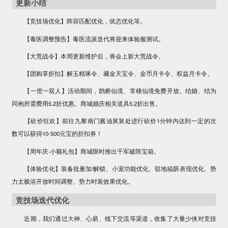
更新小结
【竞技场优化】阵容匹配优化，状态优化等。
【毒医调整预告】毒医流派迭代将迎来体验服测试。
【大荒战令】本周更新维护后，将会上新大荒战令。
【团购享折扣】解玉精琢令、藏金天宝令、金币月卡令、权益月卡令。
【一世一双人】活动期间，鹊桥仙境、常棣仙境免费开放。结婚、结为
同袍所需费用5.2折优惠。商城婚庆相关道具5.2折出售。
【砍价狂欢】前往九黎南门酱油舅舅处进行砍价1分钟内达到一定的次
数可以获得10-500元宝的折扣券！
【周年庆·小额礼包】商城限时推出千军破阵宝箱。
【体验优化】装备批量加/解锁、小宠功能优化、驻地福荫表现优化、势
力太极浴开放时间调整、势力时装效果优化。
竞技场迭代优化
近期，我们通过大神、心易、线下交流等渠道，收集了大量少侠对竞技