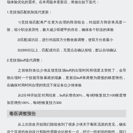
场体验优化的需求。在本周版本更新后，将做出如下迭代：
1.竞技场匹配机制迭代更新：
1)竞技场匹配将产生更为合理的阵容组合，
对战双方阵容将高度一
致，缩小职业差异性，极大减少双硬甲的存在，确保各个职业的体验
2)匹配成功后，进行对战双方分数收敛调整，
使双方分差最小
3)
2300分以上
，匹配成功后，无需点击确认按钮，默认自动确认
2.竞技场buff迭代调整：
之前收到各位少侠反馈竞技场buff的出现时间和强度太突然了，会导
致出现时一个技能导致暴毙的现象，更新后buff将调整为缓慢的梯度增伤，
在确保对局时间合理的情况下保证各位少侠体验
从
2分钟开始至对局结束
，buff从
增伤30%，每5秒恢复技力100
梯度增
加至
增伤100%，每5秒恢复技力300
毒医调整预告
从上次技改开始我们陆续收到了很多少侠关于毒医流派的意见，确实
这个流派的改动设计和制作周期会比较长一点，经过一段时间的制作，我们