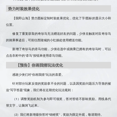
势力时装效果优化
【我即山海】势力图标定制时装效果优化，优化了字/图标的显示大小和
位置。
修复了重复获取的奇珍马无法赠送好友的问题，少侠在触发对应奇珍马
的骑乘事迹后，可前往西陵城的小红娘处使用赠送功能。
新增了奇珍马的牵马功能，少侠在选中或骑乘已拥有的奇珍马时，可以
点击衣柜中的“牵马”按钮来使用牵马功能。
【预告】你画我猜玩法优化
感谢少侠们对“你画我猜”玩法的喜爱。
针对部分玩家反馈的奖励拿不全的问题，以及因奖励问题压力导致的被
迫“写字答题”现象，我们将在近期优化玩法规则：
（1）调整奖励机制为
参与即可领奖
，
答对答错不影响奖励
。
用线条代
替文字，让脑洞飞起来
。
（2）我们将新增最快答对“锦鲤奖”，奖励为限定外观，敬请期待。