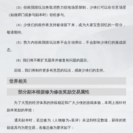
（3）你画我猜玩法将
取消势力驻地场景限制
，少侠们可以在任意场景
（如做师门或参与副本时）轻松参与。
（4）少侠们的画作将支持被保留下来，成为大家宝贵回忆的一部分，
敬请期待。
（5）势力内你画我猜玩法将不会主动弹出，不会影响少侠们的激战状
态。
（6）我们将不断扩充题库并修复有问题的题目。
后续，我们将制作更多有意思的玩法，感谢少侠们的支持。
世界相关
部分副本根据修为修改奖励交易属性
为了大荒的经济体系的持续稳定和广大少侠的游戏体验，本周上线针对
副本奖励的举措：
通关副本时，若总修为（人物修为+装评）未达到特定数值，获得的奖
励道具均为禁交易
，各服总修为要求如下：