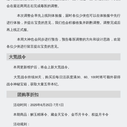
会在最近两周左右完成毒医的调整。
本次调整会率先上线到体验服，届时各位少侠也可以在体验服中先行
进行体验，并提出宝贵的意见，我们也会积极收集并斟酌调整。调整完成后
再上线正式服。
本周大神也会同步进行预告，预告毒医调整的方向和设计思路，欢迎
各位少侠进行留言提出宝贵的意见。
大荒战令
本周更新维护后，将会上新
大荒战令
。
大荒战令
持续30天
，购买后
每日活跃度满30、60、100
时将可额外获得
战令神秘宝箱，获取大量
五帝本纪
。
团购享折扣
活动时间：2025年6月25日-7月1日
本期商品：解玉精琢令、藏金天宝令、金币月卡令、权益月卡令
活动规则：