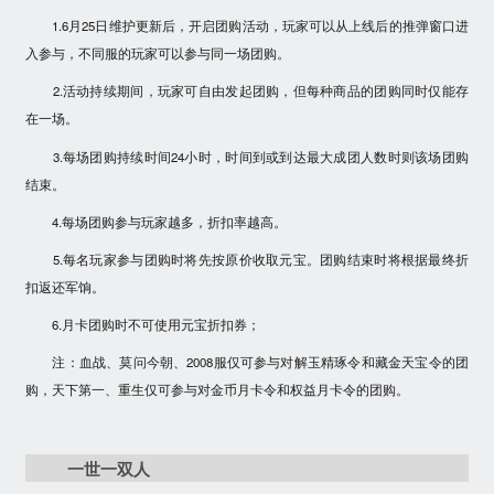
1.6月25日维护更新后，开启团购活动，玩家可以从上线后的推弹窗口进
入参与，不同服的玩家可以参与同一场团购。
2.活动持续期间，玩家可自由发起团购，但每种商品的团购同时仅能存
在一场。
3.每场团购持续时间24小时，时间到或到达最大成团人数时则该场团购
结束。
4.每场团购参与玩家越多，折扣率越高。
5.每名玩家参与团购时将先按原价收取元宝。团购结束时将根据最终折
扣返还军饷。
6.月卡团购时不可使用元宝折扣券；
注：血战、莫问今朝、2008服仅可参与对解玉精琢令和藏金天宝令的团
购，天下第一、重生仅可参与对金币月卡令和权益月卡令的团购。
一世一双人