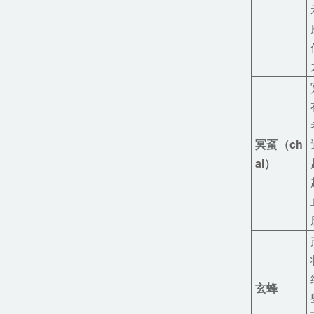
冥虿（
ch
ai）
玄蜂