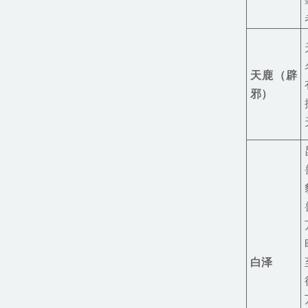
天鹿（辟
邪）
白泽