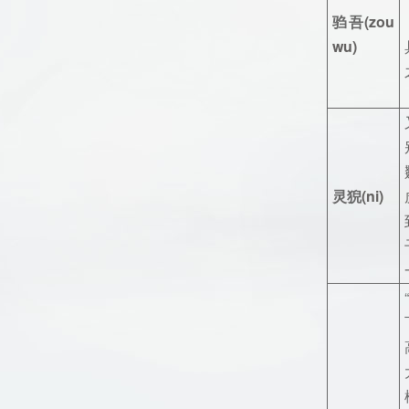
驺吾
(zou
wu)
灵猊
(ni)