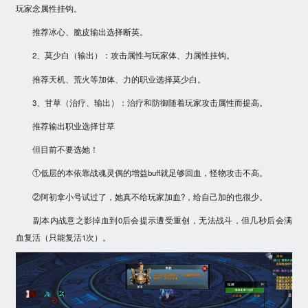
玩家念属性挂钩。
推荐冰心、脆皮输出选择断英。
2、莫少白（输出）：攻击属性与玩家体、力属性挂钩。
推荐天机、荒火等加体、力的职业选择莫少白。
3、甘草（治疗、输出）：治疗和防御随着玩家攻击属性而提高。
推荐输出职业选择甘草
但目前不要选她！
①低层的本依靠战魂灵偶的增益buff就足够回血，怪物攻击不高。
②阿初拿小号试过了，她真不给玩家加血?，给自己加的也很少。
副本内战意之影掉血到0后会提示遭受重创，无法战斗，但几秒后会满
血复活（只能复活1次）。