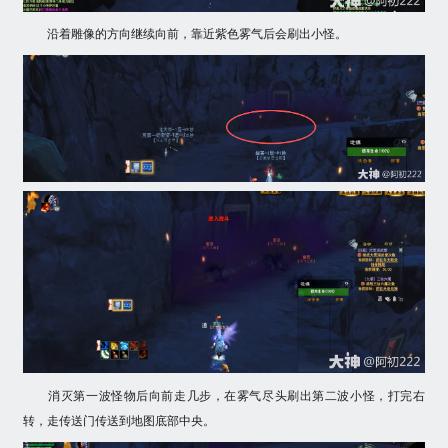
沿着雕像的方向继续向前，靠近紫色雾气后会刷出小怪。
消灭第一波怪物后向前走几步，在雾气尽头刷出第二波小怪，打完右
转，走传送门传送到地图底部中央。