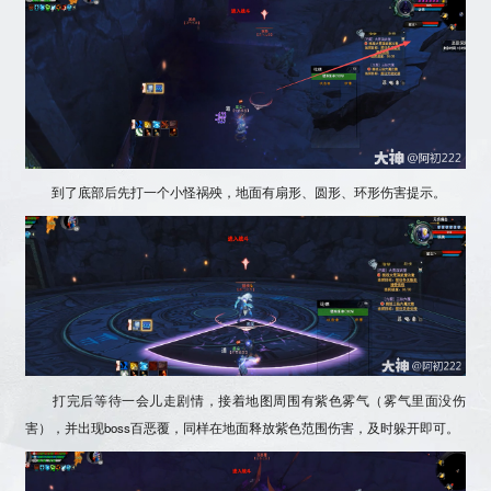
到了底部后先打一个小怪祸殃，地面有扇形、圆形、环形伤害提示。
打完后等待一会儿走剧情，接着地图周围有紫色雾气（雾气里面没伤
害），并出现boss百恶覆，同样在地面释放紫色范围伤害，及时躲开即可。