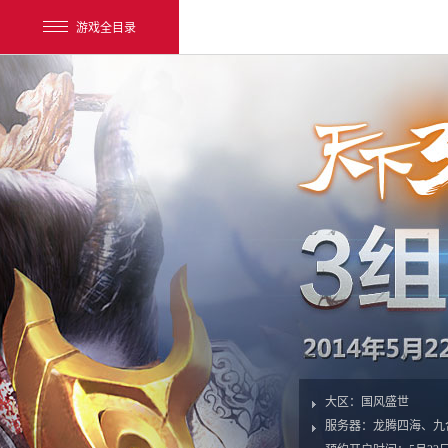
游戏全目录
网易游戏
游戏爱好者
我的足迹：
天下3
大区：
国风盛世
服务器：
龙腾四海、九